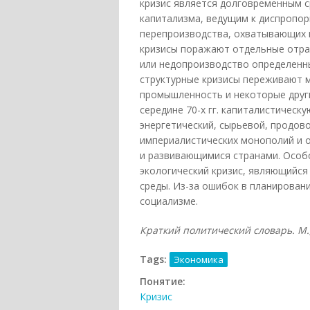
кризис является долговременным 
капитализма, ведущим к диспропор
перепроизводства, охватывающих в
кризисы поражают отдельные отра
или недопроизводство определенн
структурные кризисы переживают м
промышленность и некоторые други
середине 70-х гг. капиталистическ
энергетический, сырьевой, продо
империалистических монополий и 
и развивающимися странами. Особ
экологический кризис, являющийс
среды. Из-за ошибок в планировани
социализме.
Краткий политический словарь. М., 
Tags:
Экономика
Понятие:
Кризис