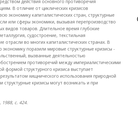
средством действия основного противоречия
циям. В отличие от циклических кризисов
сю экономику капиталистических стран, структурные
сли или сферы экономики, вызывая перепроизводство
ых видов товаров. Длительное время глубокие
еталлургия, судостроение, текстильная
е отрасли во многих капиталистических странах. В
ую экономику поразили мировые структурные кризисы -
вольственный, вызванные деятельностью
обострением противоречий между империалистическими
ой формой структурного кризиса выступает
я результатом хищнического использования природной
и структурные кризисы могут возникать и при
1988, с. 424.