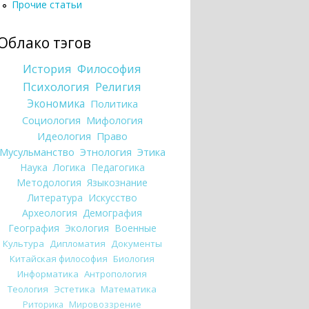
Прочие статьи
Облако тэгов
История
Философия
Психология
Религия
Экономика
Политика
Социология
Мифология
Идеология
Право
Мусульманство
Этнология
Этика
Наука
Логика
Педагогика
Методология
Языкознание
Литература
Искусство
Археология
Демография
География
Экология
Военные
Культура
Дипломатия
Документы
Китайская философия
Биология
Информатика
Антропология
Теология
Эстетика
Математика
Риторика
Мировоззрение