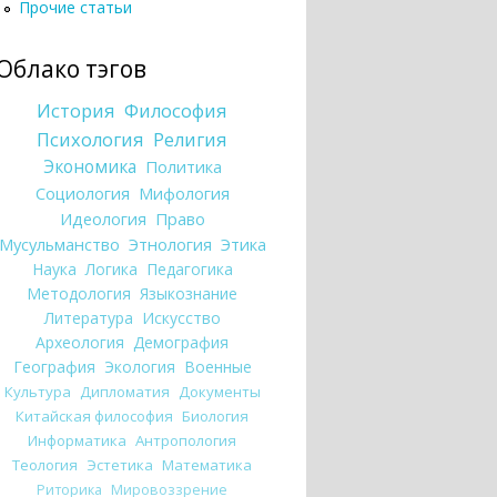
Прочие статьи
Облако тэгов
История
Философия
Психология
Религия
Экономика
Политика
Социология
Мифология
Идеология
Право
Мусульманство
Этнология
Этика
Наука
Логика
Педагогика
Методология
Языкознание
Литература
Искусство
Археология
Демография
География
Экология
Военные
Культура
Дипломатия
Документы
Китайская философия
Биология
Информатика
Антропология
Теология
Эстетика
Математика
Риторика
Мировоззрение