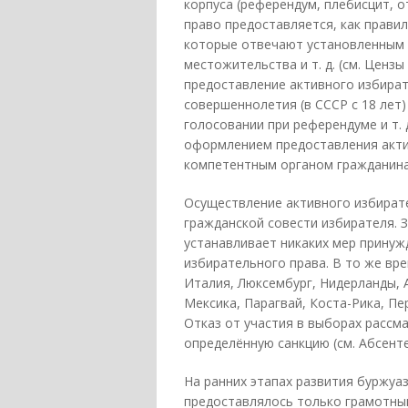
корпуса (референдум, плебисцит, 
право предоставляется, как правил
которые отвечают установленным 
местожительства и т. д. (см. Ценз
предоставление активного избира
совершеннолетия (в СССР с 18 лет)
голосовании при референдуме и т.
оформлением предоставления акти
компетентным органом гражданина
Осуществление активного избирате
гражданской совести избирателя. 
устанавливает никаких мер принуж
избирательного права. В то же вре
Италия, Люксембург, Нидерланды, А
Мексика, Парагвай, Коста-Рика, Пе
Отказ от участия в выборах рассма
определённую санкцию (см. Абсенте
На ранних этапах развития буржуа
предоставлялось только грамотн