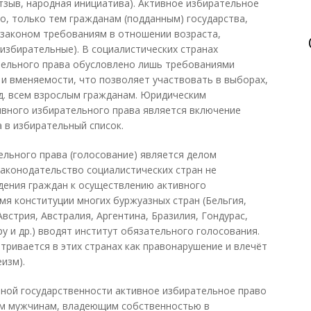
отзыв, народная инициатива). Активное избирательное
о, только тем гражданам (подданным) государства,
законом требованиям в отношении возраста,
ы избирательные). В социалистических странах
тельного права обусловлено лишь требованиями
 и вменяемости, что позволяет участвовать в выборах,
 д. всем взрослым гражданам. Юридическим
вного избирательного права является включение
 в избирательный список.
льного права (голосование) является делом
Законодательство социалистических стран не
дения граждан к осуществлению активного
мя конституции многих буржуазных стран (Бельгия,
встрия, Австралия, Аргентина, Бразилия, Гондурас,
ру и др.) вводят институт обязательного голосования.
тривается в этих странах как правонарушение и влечёт
изм).
зной государственности активное избирательное право
ым мужчинам, владеющим собственностью в