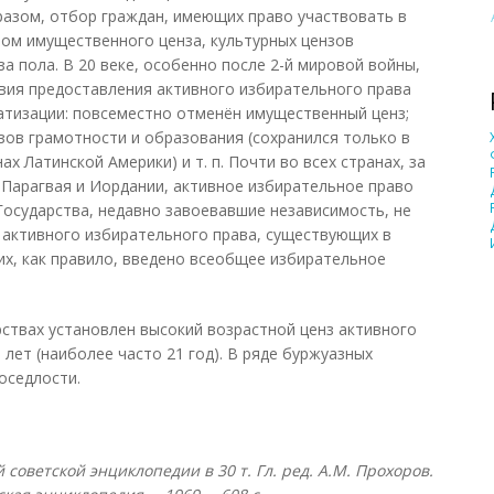
азом, отбор граждан, имеющих право участвовать в
ом имущественного ценза, культурных цензов
за пола. В 20 веке, особенно после 2-й мировой войны,
вия предоставления активного избирательного права
атизации: повсеместно отменён имущественный ценз;
зов грамотности и образования (сохранился только в
х Латинской Америки) и т. п. Почти во всех странах, за
Парагвая и Иордании, активное избирательное право
осударства, недавно завоевавшие независимость, не
 активного избирательного права, существующих в
них, как правило, введено всеобщее избирательное
ствах установлен высокий возрастной ценз активного
 лет (наиболее часто 21 год). В ряде буржуазных
оседлости.
оветской энциклопедии в 30 т. Гл. ред. А.М. Прохоров.