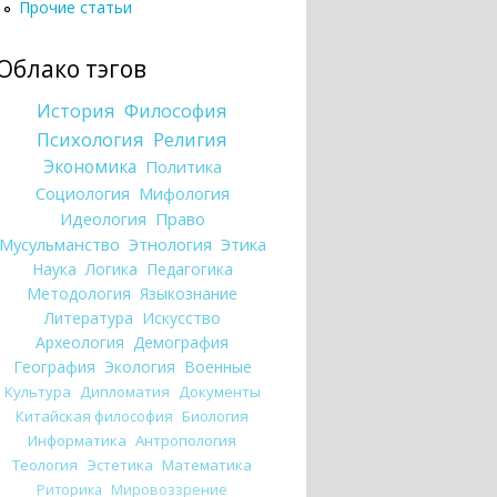
Прочие статьи
Облако тэгов
История
Философия
Психология
Религия
Экономика
Политика
Социология
Мифология
Идеология
Право
Мусульманство
Этнология
Этика
Наука
Логика
Педагогика
Методология
Языкознание
Литература
Искусство
Археология
Демография
География
Экология
Военные
Культура
Дипломатия
Документы
Китайская философия
Биология
Информатика
Антропология
Теология
Эстетика
Математика
Риторика
Мировоззрение