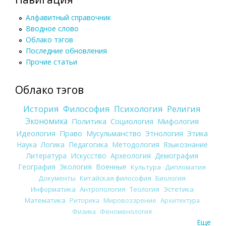
Алфавитный справочник
Вводное слово
Облако тэгов
Последние обновления
Прочие статьи
Облако тэгов
История
Философия
Психология
Религия
Экономика
Политика
Социология
Мифология
Идеология
Право
Мусульманство
Этнология
Этика
Наука
Логика
Педагогика
Методология
Языкознание
Литература
Искусство
Археология
Демография
География
Экология
Военные
Культура
Дипломатия
Документы
Китайская философия
Биология
Информатика
Антропология
Теология
Эстетика
Математика
Риторика
Мировоззрение
Архитектура
Физика
Феноменология
Еще