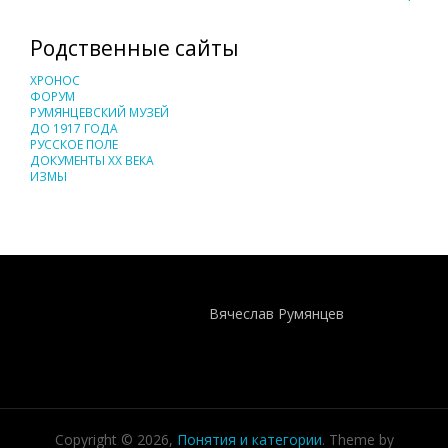
Родственные сайты
ХРОНОС
ФОРУМ
РУМЯНЦЕВСКИЙ МУЗЕЙ
ДО 1917 ГОДА
РУССКОЕ ПОЛЕ
ДОКУМЕНТЫ XX ВЕКА
ИЗМЫ
Понятия И Категории - Исторический Проект ХРОНОС
WEB-редактор
Вячеслав Румянцев
Copyright © 2026,
Понятия и категории
. Theme by