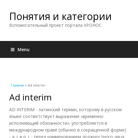
Понятия и категории
Вспомогательный проект портала ХРОНОС
Menu
Вы здесь
Главная
» Ad interim
Ad interim
AD INTERIM - латинский термин, которому в русском
языке соответствует выражение «временно
исполняющий обязанности»; употребляется в
международном праве (обычно в сокращенной форме)
- a. i. и p. i. - перед наименованием должностного лица,