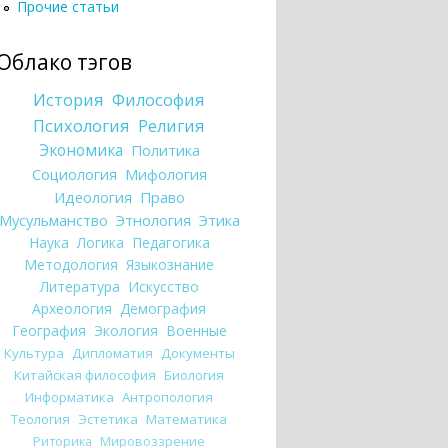
Прочие статьи
Облако тэгов
История
Философия
Психология
Религия
Экономика
Политика
Социология
Мифология
Идеология
Право
Мусульманство
Этнология
Этика
Наука
Логика
Педагогика
Методология
Языкознание
Литература
Искусство
Археология
Демография
География
Экология
Военные
Культура
Дипломатия
Документы
Китайская философия
Биология
Информатика
Антропология
Теология
Эстетика
Математика
Риторика
Мировоззрение