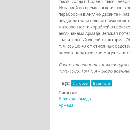
тысяч солдат, более 2 тысяч невол
Испанией во время англо-испанско
переброски в Англию десанта и раз
неудовлетворительного руководств
манёвренности кораблей в происхо
англичанами Армада Великая поте
значительный ущерб от шторма. О
т. ч. свыше 40 от стихийных бедст
военно-политическое могущество 
Советская военная энциклопедия в 
1976-1980. Том 1: А – Бюро военных
Tags:
История
Военные
Понятие:
Великая армада
Армада