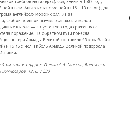
ьников-гребцов на галерах), созданный в 1588 году
й войны (см. Англо-испанские войны 16—18 веков) для
грома английских морских сил. Из-за
а, слабой военной выучки экипажей и малой
дивших в июле — августе 1588 года сражениях с
рпела поражение. На обратном пути понесла
бщие потери Армады Великой составили 65 кораблей (в
вий) и 15 тыс. чел. Гибель Армады Великой подорвала
Испании.
8-ми томах, под ред. Гречко А.А. Москва, Воениздат,
 комиссаров, 1976, с 238.