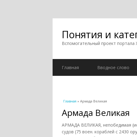
Понятия и кате
Вспомогательный проект портала
Главная
Вводное слово
Вы здесь
Главная
» Армада Великая
Армада Великая
АРМАДА ВЕЛИКАЯ, непобедимая (исп.
судов (75 воен. кораблей с 2430 ору