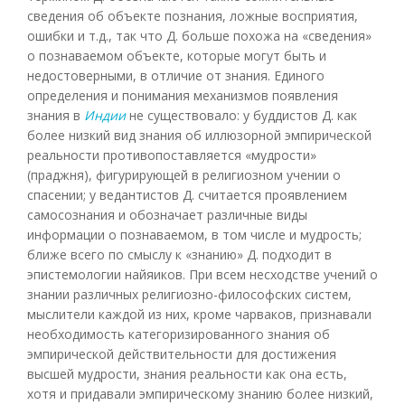
сведения об объекте познания, ложные восприятия,
ошибки и т.д., так что Д. больше похожа на «сведения»
о познаваемом объекте, которые могут быть и
недостоверными, в отличие от знания. Единого
определения и понимания механизмов появления
знания в
Индии
не существовало: у буддистов Д. как
более низкий вид знания об иллюзорной эмпирической
реальности противопоставляется «мудрости»
(праджня), фигурирующей в религиозном учении о
спасении; у ведантистов Д. считается проявлением
самосознания и обозначает различные виды
информации о познаваемом, в том числе и мудрость;
ближе всего по смыслу к «знанию» Д. подходит в
эпистемологии найяиков. При всем несходстве учений о
знании различных религиозно-философских систем,
мыслители каждой из них, кроме чарваков, признавали
необходимость категоризированного знания об
эмпирической действительности для достижения
высшей мудрости, знания реальности как она есть,
хотя и придавали эмпирическому знанию более низкий,