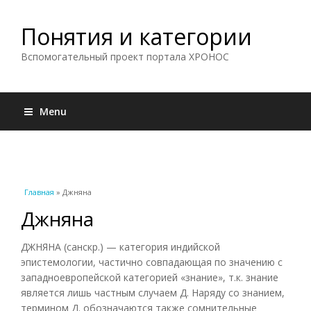
Понятия и категории
Вспомогательный проект портала ХРОНОС
Menu
Вы здесь
Главная
» Джняна
Джняна
ДЖНЯНА (санскр.) — категория индийской
эпистемологии, частично совпадающая по значению с
западноевропейской категорией «знание», т.к. знание
является лишь частным случаем Д. Наряду со знанием,
термином Д. обозначаются также сомнительные