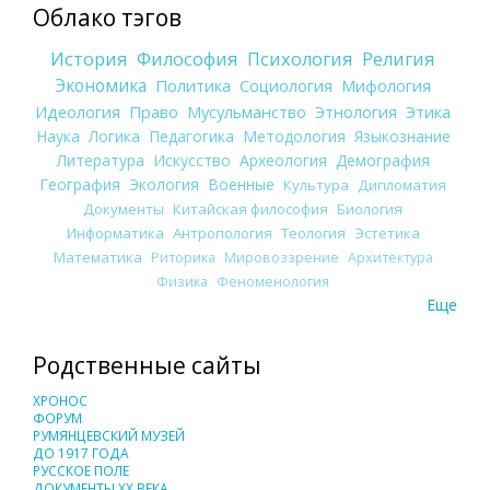
Облако тэгов
История
Философия
Психология
Религия
Экономика
Политика
Социология
Мифология
Идеология
Право
Мусульманство
Этнология
Этика
Наука
Логика
Педагогика
Методология
Языкознание
Литература
Искусство
Археология
Демография
География
Экология
Военные
Культура
Дипломатия
Документы
Китайская философия
Биология
Информатика
Антропология
Теология
Эстетика
Математика
Риторика
Мировоззрение
Архитектура
Физика
Феноменология
Еще
Родственные сайты
ХРОНОС
ФОРУМ
РУМЯНЦЕВСКИЙ МУЗЕЙ
ДО 1917 ГОДА
РУССКОЕ ПОЛЕ
ДОКУМЕНТЫ XX ВЕКА