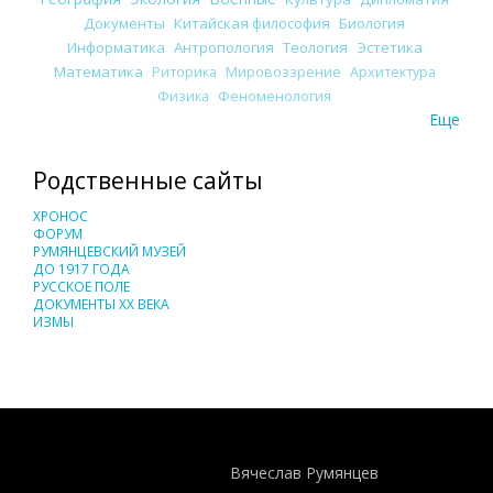
Документы
Китайская философия
Биология
Информатика
Антропология
Теология
Эстетика
Математика
Риторика
Мировоззрение
Архитектура
Физика
Феноменология
Еще
Родственные сайты
ХРОНОС
ФОРУМ
РУМЯНЦЕВСКИЙ МУЗЕЙ
ДО 1917 ГОДА
РУССКОЕ ПОЛЕ
ДОКУМЕНТЫ XX ВЕКА
ИЗМЫ
Понятия И Категории - Исторический Проект ХРОНОС
WEB-редактор
Вячеслав Румянцев