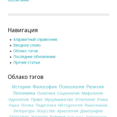
Навигация
Алфавитный справочник
Вводное слово
Облако тэгов
Последние обновления
Прочие статьи
Облако тэгов
История
Философия
Психология
Религия
Экономика
Политика
Социология
Мифология
Идеология
Право
Мусульманство
Этнология
Этика
Наука
Логика
Педагогика
Методология
Языкознание
Литература
Искусство
Археология
Демография
География
Экология
Военные
Культура
Дипломатия