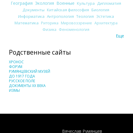
География
Экология
Военные
Культура
Дипломатия
Документы
Китайская философия
Биология
Информатика
Антропология
Теология
Эстетика
Математика
Риторика
Мировоззрение
Архитектура
Физика
Феноменология
Еще
Родственные сайты
ХРОНОС
ФОРУМ
РУМЯНЦЕВСКИЙ МУЗЕЙ
ДО 1917 ГОДА
РУССКОЕ ПОЛЕ
ДОКУМЕНТЫ XX ВЕКА
ИЗМЫ
Понятия И Категории - Исторический Проект ХРОНОС
WEB-редактор
Вячеслав Румянцев