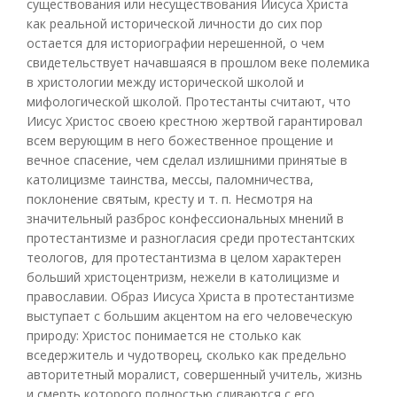
существования или несуществования Иисуса Христа
как реальной исторической личности до сих пор
остается для историографии нерешенной, о чем
свидетельствует начавшаяся в прошлом веке полемика
в христологии между исторической школой и
мифологической школой. Протестанты считают, что
Иисус Христос своею крестною жертвой гарантировал
всем верующим в него божественное прощение и
вечное спасение, чем сделал излишними принятые в
католицизме таинства, мессы, паломничества,
поклонение святым, кресту и т. п. Несмотря на
значительный разброс конфессиональных мнений в
протестантизме и разногласия среди протестантских
теологов, для протестантизма в целом характерен
больший христоцентризм, нежели в католицизме и
православии. Образ Иисуса Христа в протестантизме
выступает с большим акцентом на его человеческую
природу: Xристос понимается не столько как
вседержитель и чудотворец, сколько как предельно
авторитетный моралист, совершенный учитель, жизнь
и смерть которого полностью сливаются с его