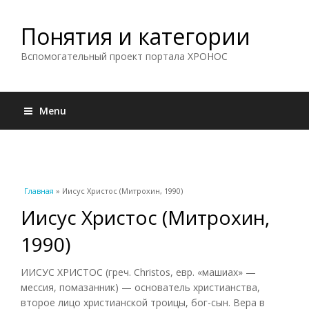
Понятия и категории
Вспомогательный проект портала ХРОНОС
Menu
Вы здесь
Главная
» Иисус Христос (Митрохин, 1990)
Иисус Христос (Митрохин,
1990)
ИИСУС ХРИСТОС (греч. Christos, евр. «машиах» —
мессия, помазанник) — основатель христианства,
второе лицо христианской троицы, бог-сын. Вера в