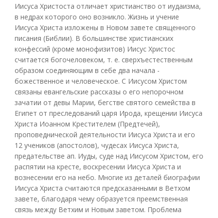
Иисуса Христоста отличает христианство от иудаизма,
в недрах которого оно возникло. Жизнь и учение
Иисуса Христа изложены в Новом завете священного
писания (Библии). В большинстве христианских
конфессий (кроме монофизитов) Иисус Христос
считается богочеловеком, т. е. сверхъестественным
образом соединяющим в себе два начала -
божественное и человеческое. С Иисусом Христом
связаны евангельские рассказы о его непорочном
зачатии от девы Марии, бегстве святого семейства в
Египет от преследований царя Ирода, крещении Иисуса
Христа Иоанном Крестителем (Предтечей),
проповеднической деятельности Иисуса Христа и его
12 учеников (апостолов), чудесах Иисуса Христа,
предательстве ап. Иуды, суде над Иисусом Христом, его
распятии на кресте, воскресении Иисуса Христа и
вознесении его на небо. Многие из деталей биографии
Иисуса Христа считаются предсказанными в Ветхом
завете, благодаря чему образуется преемственная
связь между Ветхим и Новым заветом. Проблема