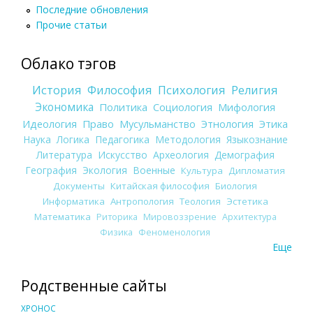
Последние обновления
Прочие статьи
Облако тэгов
История
Философия
Психология
Религия
Экономика
Политика
Социология
Мифология
Идеология
Право
Мусульманство
Этнология
Этика
Наука
Логика
Педагогика
Методология
Языкознание
Литература
Искусство
Археология
Демография
География
Экология
Военные
Культура
Дипломатия
Документы
Китайская философия
Биология
Информатика
Антропология
Теология
Эстетика
Математика
Риторика
Мировоззрение
Архитектура
Физика
Феноменология
Еще
Родственные сайты
ХРОНОС