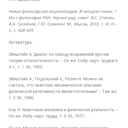
Новая философская энциклопедия. В четырех томах. /
Ин-т философии РАН. Научно-ред. совет: В.С. Степин,
А.А. Гусейнов, Г.Ю. Семигин. М., Мысль, 2010, т.
III, Н –
С, с. 428-429.
Литература:
Эйнштейн А. Диалог по поводу возражений против
теории относительности. – Он же. Собр. науч. трудов в
4 т., т. 1. М., 1965;
Эйнштейн Α., Подольский Б., Розен Н. Можно ли
считать, что квантово-механическое описание
физической релятивности является полным? – Там же,
т. 3. М., 1966;
Бор Н. Квантовая механика и физическая реальность. –
Он же. Избр. науч. труды, т. II. М., 1971;
Он же. Можно ли считать квантово-механическое