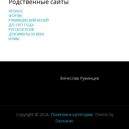
Родственные сайты
ХРОНОС
ФОРУМ
РУМЯНЦЕВСКИЙ МУЗЕЙ
ДО 1917 ГОДА
РУССКОЕ ПОЛЕ
ДОКУМЕНТЫ XX ВЕКА
ИЗМЫ
Понятия И Категории - Исторический Проект ХРОНОС
WEB-редактор
Вячеслав Румянцев
Copyright © 2026,
Понятия и категории
. Theme by
Devsaran
.