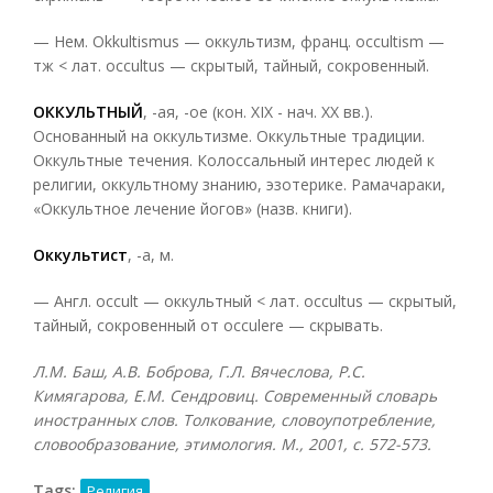
— Нем. Okkultismus — оккультизм, франц. occultism —
тж < лат. occultus — скрытый, тайный, сокровенный.
ОККУЛЬТНЫЙ
, -ая, -ое (кон. XIX - нач. XX вв.).
Основанный на оккультизме. Оккультные традиции.
Оккультные течения. Колоссальный интерес людей к
религии, оккультному знанию, эзотерике. Рамачараки,
«Оккультное лечение йогов» (назв. книги).
Оккультист
, -а, м.
— Англ. occult — оккультный < лат. occultus — скрытый,
тайный, сокровенный от occulere — скрывать.
Л.М. Баш, А.В. Боброва, Г.Л. Вячеслова, Р.С.
Кимягарова, Е.М. Сендровиц. Современный словарь
иностранных слов. Толкование, словоупотребление,
словообразование, этимология. М., 2001, с. 572-573.
Tags:
Религия