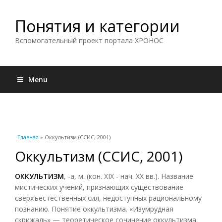
Понятия и категории
Вспомогательный проект портала ХРОНОС
Menu
Вы здесь
Главная
» Оккультизм (ССИС, 2001)
Оккультизм (ССИС, 2001)
ОККУЛЬТИЗМ
, -а, м. (кон. XIX - нач. XX вв.). Название
мистических учений, признающих существование
сверхъестественных сил, недоступных рациональному
познанию. Понятие оккультизма. «Изумрудная
скрижаль» — теоретическое сочинение оккультизма.