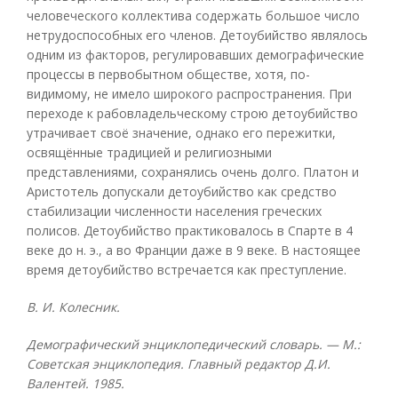
человеческого коллектива содержать большое число
нетрудоспособных его членов. Детоубийство являлось
одним из факторов, регулировавших демографические
процессы в первобытном обществе, хотя, по-
видимому, не имело широкого распространения. При
переходе к рабовладельческому строю детоубийство
утрачивает своё значение, однако его пережитки,
освящённые традицией и религиозными
представлениями, сохранялись очень долго. Платон и
Аристотель допускали детоубийство как средство
стабилизации численности населения греческих
полисов. Детоубийство практиковалось в Спарте в 4
веке до н. э., а во Франции даже в 9 веке. В настоящее
время детоубийство встречается как преступление.
В. И. Колесник.
Демографический энциклопедический словарь. — М.:
Советская энциклопедия. Главный редактор Д.И.
Валентей. 1985.