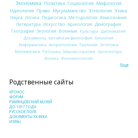
Экономика
Политика
Социология
Мифология
Идеология
Право
Мусульманство
Этнология
Этика
Наука
Логика
Педагогика
Методология
Языкознание
Литература
Искусство
Археология
Демография
География
Экология
Военные
Культура
Дипломатия
Документы
Китайская философия
Биология
Информатика
Антропология
Теология
Эстетика
Математика
Риторика
Мировоззрение
Архитектура
Физика
Феноменология
Еще
Родственные сайты
ХРОНОС
ФОРУМ
РУМЯНЦЕВСКИЙ МУЗЕЙ
ДО 1917 ГОДА
РУССКОЕ ПОЛЕ
ДОКУМЕНТЫ XX ВЕКА
ИЗМЫ