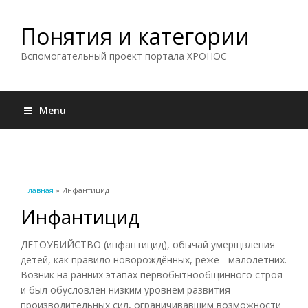
Понятия и категории
Вспомогательный проект портала ХРОНОС
Menu
Вы здесь
Главная
» Инфантицид
Инфантицид
ДЕТОУБИЙСТВО (инфантицид), обычай умерщвления
детей, как правило новорождённых, реже - малолетних.
Возник на ранних этапах первобытнообщинного строя
и был обусловлен низким уровнем развития
производительных сил, ограничивавшим возможности