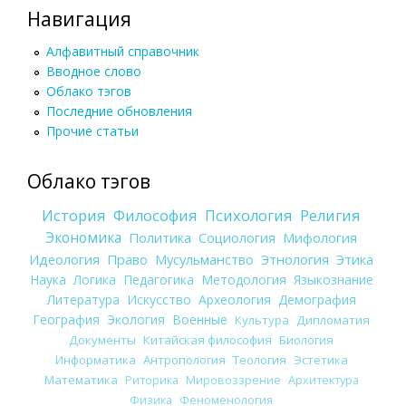
Навигация
Алфавитный справочник
Вводное слово
Облако тэгов
Последние обновления
Прочие статьи
Облако тэгов
История
Философия
Психология
Религия
Экономика
Политика
Социология
Мифология
Идеология
Право
Мусульманство
Этнология
Этика
Наука
Логика
Педагогика
Методология
Языкознание
Литература
Искусство
Археология
Демография
География
Экология
Военные
Культура
Дипломатия
Документы
Китайская философия
Биология
Информатика
Антропология
Теология
Эстетика
Математика
Риторика
Мировоззрение
Архитектура
Физика
Феноменология