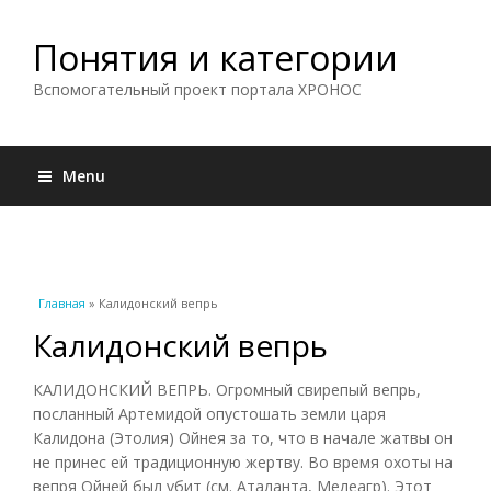
Понятия и категории
Вспомогательный проект портала ХРОНОС
Menu
Вы здесь
Главная
» Калидонский вепрь
Калидонский вепрь
КАЛИДОНСКИЙ ВЕПРЬ. Огромный свирепый вепрь,
посланный Артемидой опустошать земли царя
Калидона (Этолия) Ойнея за то, что в начале жатвы он
не принес ей традиционную жертву. Во время охоты на
вепря Ойней был убит (см. Аталанта, Мелеагр). Этот