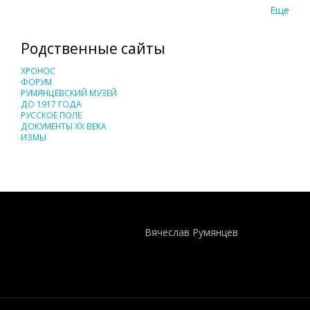
Еще
Родственные сайты
ХРОНОС
ФОРУМ
РУМЯНЦЕВСКИЙ МУЗЕЙ
ДО 1917 ГОДА
РУССКОЕ ПОЛЕ
ДОКУМЕНТЫ XX ВЕКА
ИЗМЫ
Понятия И Категории - Исторический Проект ХРОНОС
WEB-редактор
Вячеслав Румянцев