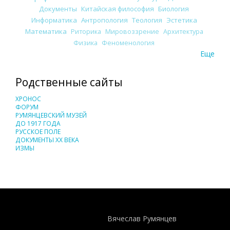
Документы
Китайская философия
Биология
Информатика
Антропология
Теология
Эстетика
Математика
Риторика
Мировоззрение
Архитектура
Физика
Феноменология
Еще
Родственные сайты
ХРОНОС
ФОРУМ
РУМЯНЦЕВСКИЙ МУЗЕЙ
ДО 1917 ГОДА
РУССКОЕ ПОЛЕ
ДОКУМЕНТЫ XX ВЕКА
ИЗМЫ
Понятия И Категории - Исторический Проект ХРОНОС
WEB-редактор
Вячеслав Румянцев