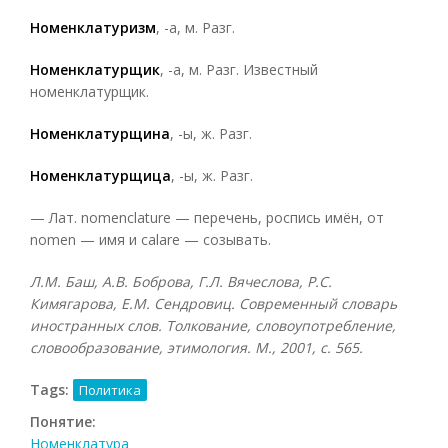
Номенклатуризм
, -а, м. Разг.
Номенклатурщик
, -а, м. Разг. Известный
номенклатурщик.
Номенклатурщина
, -ы, ж. Разг.
Номенклатурщица
, -ы, ж. Разг.
— Лат. nomenclature — перечень, роспись имён, от
nomen — имя и calare — созывать.
Л.М. Баш, А.В. Боброва, Г.Л. Вячеслова, Р.С.
Кимягарова, Е.М. Сендровиц. Современный словарь
иностранных слов. Толкование, словоупотребление,
словообразование, этимология. М., 2001, с. 565.
Tags:
Политика
Понятие:
Номенклатура