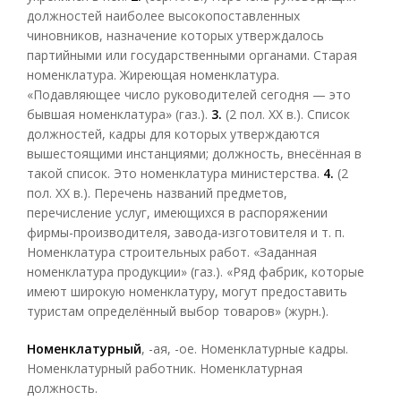
должностей наиболее высокопоставленных
чиновников, назначение которых утверждалось
партийными или государственными органами. Старая
номенклатура. Жиреющая номенклатура.
«Подавляющее число руководителей сегодня — это
бывшая номенклатура» (газ.).
3.
(2 пол. XX в.). Список
должностей, кадры для которых утверждаются
вышестоящими инстанциями; должность, внесённая в
такой список. Это номенклатура министерства.
4.
(2
пол. XX в.). Перечень названий предметов,
перечисление услуг, имеющихся в распоряжении
фирмы-производителя, завода-изготовителя и т. п.
Номенклатура строительных работ. «Заданная
номенклатура продукции» (газ.). «Ряд фабрик, которые
имеют широкую номенклатуру, могут предоставить
туристам определённый выбор товаров» (журн.).
Номенклатурный
, -ая, -ое. Номенклатурные кадры.
Номенклатурный работник. Номенклатурная
должность.