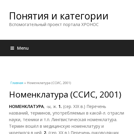
Понятия и категории
Вспомогательный проект портала ХРОНОС
Menu
Вы здесь
Главная
» Номенклатура (ССИС, 2001)
Номенклатура (ССИС, 2001)
НОМЕНКЛАТУРА
, -ы, ж.
1.
(сер. XIX в.) Перечень
названий, терминов, употребляемых в какой-л. отрасли
науки, техники и т.п. Лингвистическая номенклатура.
Термин вошёл в медицинскую номенклатуру и
укрепился в ней.
2.
(сер. XX в.) Перечень руководящих