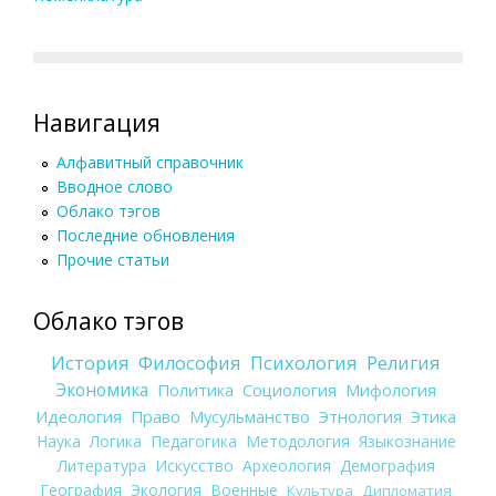
Навигация
Алфавитный справочник
Вводное слово
Облако тэгов
Последние обновления
Прочие статьи
Облако тэгов
История
Философия
Психология
Религия
Экономика
Политика
Социология
Мифология
Идеология
Право
Мусульманство
Этнология
Этика
Наука
Логика
Педагогика
Методология
Языкознание
Литература
Искусство
Археология
Демография
География
Экология
Военные
Культура
Дипломатия