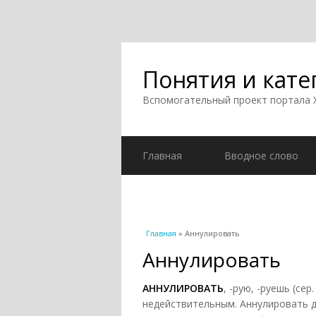
Понятия и кате
Вспомогательный проект портала
Главная
Вводное слово
Вы здесь
Главная
» Аннулировать
Аннулировать
АННУЛИРОВАТЬ
, -рую, -руешь (сер
недействительным. Аннулировать д