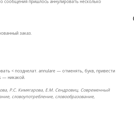
го сообщения пришлось аннулировать несколько
ированный заказ.
ь < позднелат. annulare — отменять, букв, привести
us — никакой.
слова, Р.С. Кимягарова, Е.М. Сендровиц. Современный
ание, словоупотребление, словообразование,