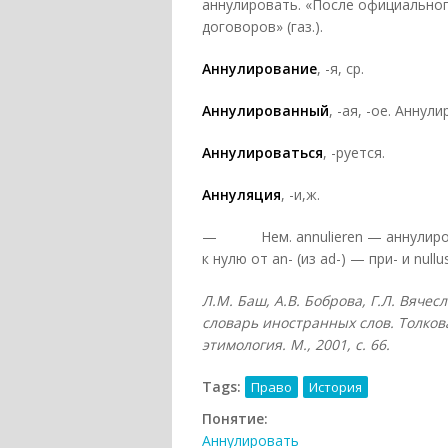
аннулировать. «После официально
договоров» (газ.).
Аннулирование
, -я, ср.
Аннулированный
, -ая, -ое. Аннул
Аннулироваться
, -руется.
Аннуляция
, -и,ж.
— Нем. annulieren — аннулироват
к нулю от an- (из ad-) — при- и null
Л.М. Баш, А.В. Боброва, Г.Л. Вяче
словарь иностранных слов. Толков
этимология. М., 2001, с. 66.
Tags:
Право
История
Понятие:
Аннулировать