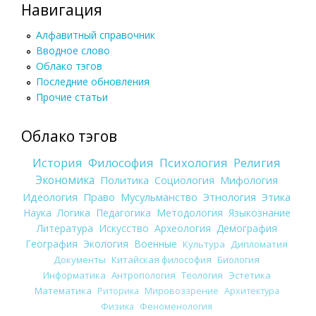
Навигация
Алфавитный справочник
Вводное слово
Облако тэгов
Последние обновления
Прочие статьи
Облако тэгов
История
Философия
Психология
Религия
Экономика
Политика
Социология
Мифология
Идеология
Право
Мусульманство
Этнология
Этика
Наука
Логика
Педагогика
Методология
Языкознание
Литература
Искусство
Археология
Демография
География
Экология
Военные
Культура
Дипломатия
Документы
Китайская философия
Биология
Информатика
Антропология
Теология
Эстетика
Математика
Риторика
Мировоззрение
Архитектура
Физика
Феноменология