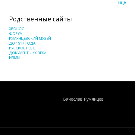
Еще
Родственные сайты
ХРОНОС
ФОРУМ
РУМЯНЦЕВСКИЙ МУЗЕЙ
ДО 1917 ГОДА
РУССКОЕ ПОЛЕ
ДОКУМЕНТЫ XX ВЕКА
ИЗМЫ
Понятия И Категории - Исторический Проект ХРОНОС
WEB-редактор
Вячеслав Румянцев