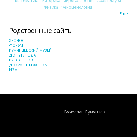
Математика
Риторика
Мировоззрение
Архитектура
Физика
Феноменология
Еще
Родственные сайты
ХРОНОС
ФОРУМ
РУМЯНЦЕВСКИЙ МУЗЕЙ
ДО 1917 ГОДА
РУССКОЕ ПОЛЕ
ДОКУМЕНТЫ XX ВЕКА
ИЗМЫ
Понятия И Категории - Исторический Проект ХРОНОС
WEB-редактор
Вячеслав Румянцев