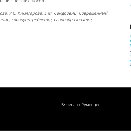
щение; вестник, посол.
слова, Р.С. Кимягарова, Е.М. Сендровиц. Современный
ание, словоупотребление, словообразование,
Понятия И Категории - Исторический Проект ХРОНОС
WEB-редактор
Вячеслав Румянцев