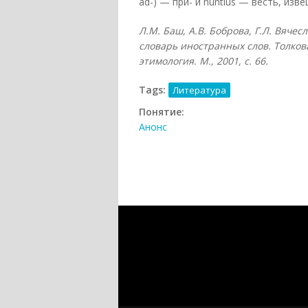
ad-) — при- и nuntius — весть, изве
Л.М. Баш, А.В. Боброва, Г.Л. Вяче
словарь иностранных слов. Толков
этимология. М., 2001, с. 66.
Tags:
Литература
Понятие:
Анонс