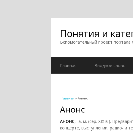
Понятия и кате
Вспомогательный проект портала
Главная
Вводное слово
Вы здесь
Главная
» Анонс
Анонс
АНОНС
, -а, м. (сер. XIX в.). Пред
концерте, выступлении, радио- и т