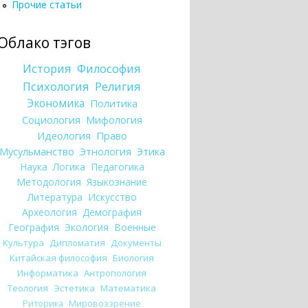
Прочие статьи
Облако тэгов
История
Философия
Психология
Религия
Экономика
Политика
Социология
Мифология
Идеология
Право
Мусульманство
Этнология
Этика
Наука
Логика
Педагогика
Методология
Языкознание
Литература
Искусство
Археология
Демография
География
Экология
Военные
Культура
Дипломатия
Документы
Китайская философия
Биология
Информатика
Антропология
Теология
Эстетика
Математика
Риторика
Мировоззрение