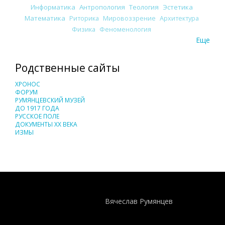
Информатика
Антропология
Теология
Эстетика
Математика
Риторика
Мировоззрение
Архитектура
Физика
Феноменология
Еще
Родственные сайты
ХРОНОС
ФОРУМ
РУМЯНЦЕВСКИЙ МУЗЕЙ
ДО 1917 ГОДА
РУССКОЕ ПОЛЕ
ДОКУМЕНТЫ XX ВЕКА
ИЗМЫ
Понятия И Категории - Исторический Проект ХРОНОС
WEB-редактор
Вячеслав Румянцев