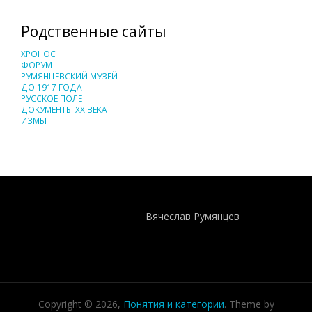
Родственные сайты
ХРОНОС
ФОРУМ
РУМЯНЦЕВСКИЙ МУЗЕЙ
ДО 1917 ГОДА
РУССКОЕ ПОЛЕ
ДОКУМЕНТЫ XX ВЕКА
ИЗМЫ
Понятия И Категории - Исторический Проект ХРОНОС
WEB-редактор
Вячеслав Румянцев
Copyright © 2026,
Понятия и категории
. Theme by