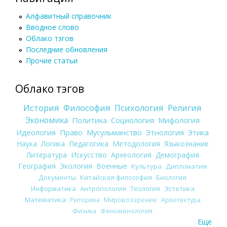
Алфавитный справочник
Вводное слово
Облако тэгов
Последние обновления
Прочие статьи
Облако тэгов
История
Философия
Психология
Религия
Экономика
Политика
Социология
Мифология
Идеология
Право
Мусульманство
Этнология
Этика
Наука
Логика
Педагогика
Методология
Языкознание
Литература
Искусство
Археология
Демография
География
Экология
Военные
Культура
Дипломатия
Документы
Китайская философия
Биология
Информатика
Антропология
Теология
Эстетика
Математика
Риторика
Мировоззрение
Архитектура
Физика
Феноменология
Еще