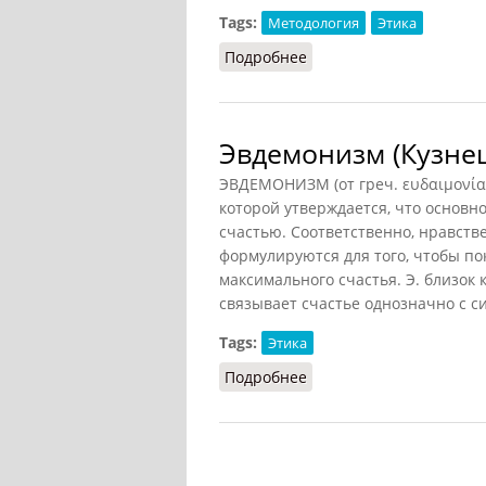
Tags:
Методология
Этика
Подробнее
о Эвдемонизм (Фролов, 
Эвдемонизм (Кузнец
ЭВДЕМОНИЗМ (от греч. ευδαιμονία 
которой утверждается, что основн
счастью. Соответственно, нравст
формулируются для того, чтобы по
максимального счастья. Э. близок к
связывает счастье однозначно с 
Tags:
Этика
Подробнее
о Эвдемонизм (Кузнецов