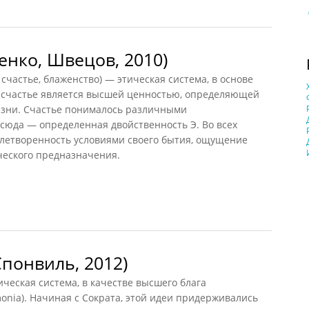
нко, Швецов, 2010)
астье, блаженство) — этическая система, в основе
о счастье является высшей ценностью, определяющей
жизни. Счастье понималось различными
тсюда — определенная двойственность Э. Во всех
влетворенность условиями своего бытия, ощущение
ческого предназначения.
ко, Швецов, 2010)
понвиль, 2012)
ская система, в качестве высшего блага
nia). Начиная с Сократа, этой идеи придерживались