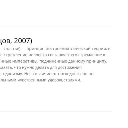
1991)
ов, 2007)
- счастье) — принцип построения этической теории, в
ое стремление человека составляет его стремление к
венные императивы, подчиненные данному принципу,
казать, что нужно делать для достижения
 гедонизму. Но, в отличие от последнего, он не
сильными чувственными удовольствиями.
, 2007)