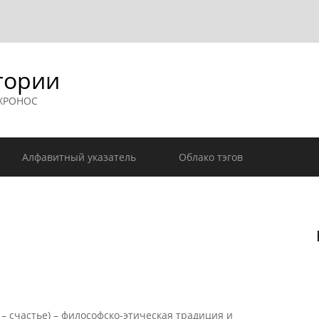
гории
 ХРОНОС
Алфавитный указатель
Облако тэгов
– счастье) – философско-этическая традиция и