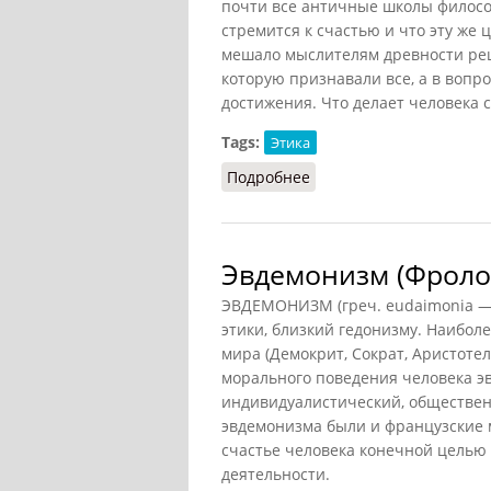
почти все античные школы филосо
стремится к счастью и что эту же 
мешало мыслителям древности реши
которую признавали все, а в вопр
достижения. Что делает человека 
Tags:
Этика
Подробнее
о Эвдемонизм (Конт-Спо
Эвдемонизм (Фролов
ЭВДЕМОНИЗМ (греч. eudaimonia — 
этики, близкий гедонизму. Наибол
мира (Демокрит, Сократ, Аристоте
морального поведения человека э
индивидуалистический, обществе
эвдемонизма были и французские 
счастье человека конечной целью 
деятельности.