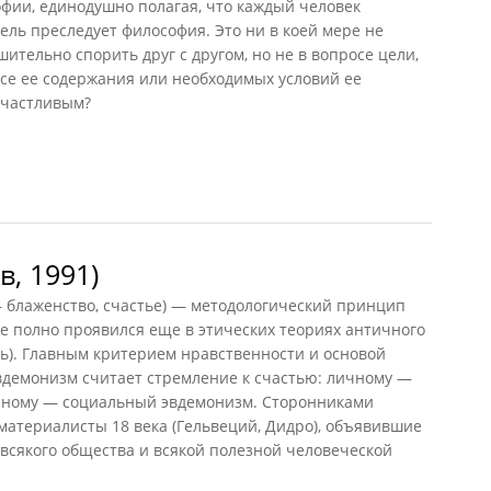
фии, единодушно полагая, что каждый человек
цель преследует философия. Это ни в коей мере не
тельно спорить друг с другом, но не в вопросе цели,
осе ее содержания или необходимых условий ее
счастливым?
нвиль, 2012)
, 1991)
блаженство, счастье) — методологический принцип
ее полно проявился еще в этических теориях античного
ль). Главным критерием нравственности и основой
вдемонизм считает стремление к счастью: личному —
нному — социальный эвдемонизм. Сторонниками
материалисты 18 века (Гельвеций, Дидро), объявившие
всякого общества и всякой полезной человеческой