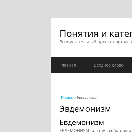
Понятия и кате
Вспомогательный проект портала
Главная
Вводное слово
Вы здесь
Главная
» Эвдемонизм
Эвдемонизм
Евдемонизм
ЕВДЕМОНИЗМ (от греч. εὐδαιμονία 