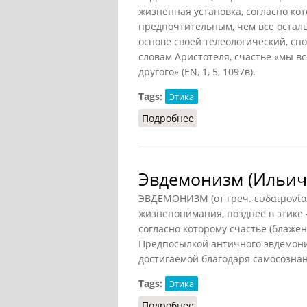
жизненная установка, согласно к
предпочтительным, чем все осталь
основе своей телеологический, сп
словам Аристотеля, счастье «мы вс
другого» (EN, 1, 5, 1097в).
Tags:
Этика
Подробнее
о Евдемонизм
Эвдемонизм (Ильичё
ЭВДЕМОНИЗМ (от греч. ευδαιμονία
жизнепонимания, позднее в этике
согласно которому счастье (блаже
Предпосылкой античного эвдемони
достигаемой благодаря самосозна
Tags:
Этика
Подробнее
о Эвдемонизм (Ильичёв,