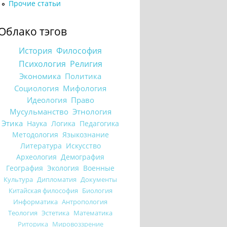
Прочие статьи
Облако тэгов
История
Философия
Психология
Религия
Экономика
Политика
Социология
Мифология
Идеология
Право
Мусульманство
Этнология
Этика
Наука
Логика
Педагогика
Методология
Языкознание
Литература
Искусство
Археология
Демография
География
Экология
Военные
Культура
Дипломатия
Документы
Китайская философия
Биология
Информатика
Антропология
Теология
Эстетика
Математика
Риторика
Мировоззрение