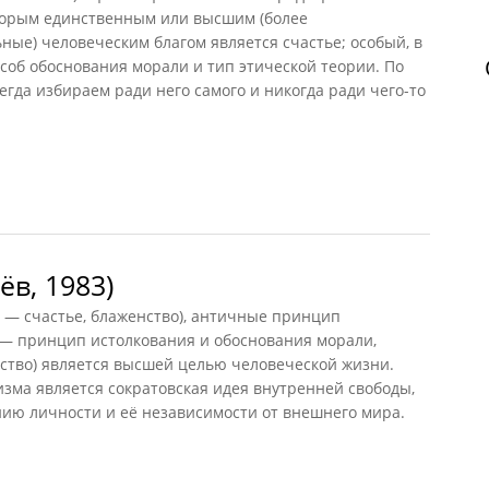
оторым единственным или высшим (более
ные) человеческим благом является счастье; особый, в
особ обоснования морали и тип этической теории. По
егда избираем ради него самого и никогда ради чего-то
в, 1983)
 — счастье, блаженство), античные принцип
 — принцип истолкования и обоснования морали,
нство) является высшей целью человеческой жизни.
зма является сократовская идея внутренней свободы,
нию личности и её независимости от внешнего мира.
 1983)