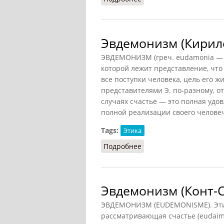
Эвдемонизм (Кириле
ЭВДЕМОНИЗМ (греч. eudamonia — сч
которой лежит представление, чт
все поступки человека, цель его 
представителями Э. по-разному, о
случаях счастье — это полная удо
полной реализации своего челове
Tags:
Этика
Подробнее
о Эвдемонизм (Кирилен
Эвдемонизм (Конт-С
ЭВДЕМОНИЗМ (EUDEMONISME). Этиче
рассматривающая счастье (eudaimo