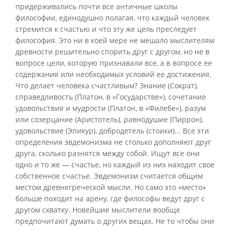
придерживались почти все античные школы
философии, единодушно полагая, что каждый человек
стремится к счастью и что эту же цель преследует
философия. Это ни в коей мере не мешало мыслителям
древности решительно спорить друг с другом, но не в
вопросе цели, которую признавали все, а в вопросе ее
содержания или необходимых условий ее достижения.
Что делает человека счастливым? Знание (Сократ),
справедливость (Платон, в «Государстве»), сочетание
удовольствия и мудрости (Платон, в «Филебе»), разум
или созерцание (Аристотель), равнодушие (Пиррон),
удовольствие (Эпикур), добродетель (стоики)... Все эти
определения эвдемонизма не столько дополняют друг
друга, сколько разнятся между собой. Ищут все они
одно и то же — счастье, но каждый из них находит свое
собственное счастье. Эвдемонизм считается общим
местом древнегреческой мысли. Но само это «место»
больше походит на арену, где философы ведут друг с
другом схватку. Новейшие мыслители вообще
предпочитают думать о других вещах. Не то чтобы они