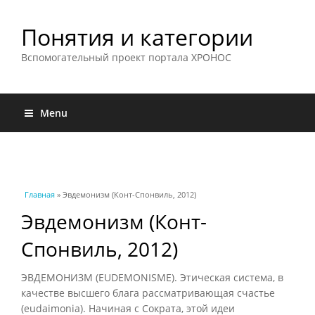
Понятия и категории
Вспомогательный проект портала ХРОНОС
Menu
Вы здесь
Главная
» Эвдемонизм (Конт-Спонвиль, 2012)
Эвдемонизм (Конт-
Спонвиль, 2012)
ЭВДЕМОНИЗМ (EUDEMONISME). Этическая система, в
качестве высшего блага рассматривающая счастье
(eudaimonia). Начиная с Сократа, этой идеи