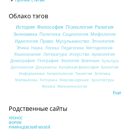
Облако тэгов
История
Философия
Психология
Религия
Экономика
Политика
Социология
Мифология
Идеология
Право
Мусульманство
Этнология
Этика
Наука
Логика
Педагогика
Методология
Языкознание
Литература
Искусство
Археология
Демография
География
Экология
Военные
Культура
Дипломатия
Документы
Китайская философия
Биология
Информатика
Антропология
Теология
Эстетика
Математика
Риторика
Мировоззрение
Архитектура
Физика
Феноменология
Еще
Родственные сайты
ХРОНОС
ФОРУМ
РУМЯНЦЕВСКИЙ МУЗЕЙ