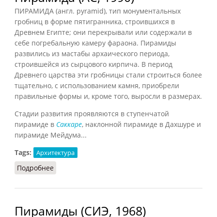
ПИРАМИДА (англ. pyramid), тип монументальных
гробниц в форме пятигранника, строившихся в
Древнем Египте; они перекрывали или содержали в
себе погребальную камеру фараона. Пирамиды
развились из мастабы архаического периода,
строившейся из сырцового кирпича. В период
Древнего царства эти гробницы стали строиться более
тщательно, с использованием камня, приобрели
правильные формы и, кроме того, выросли в размерах.
Стадии развития проявляются в ступенчатой
пирамиде в
Саккаре
, наклонной пирамиде в Дахшуре и
пирамиде Мейдума...
Tags:
Архитектура
Подробнее
о Пирамида (АС, 1990)
Пирамиды (СИЭ, 1968)