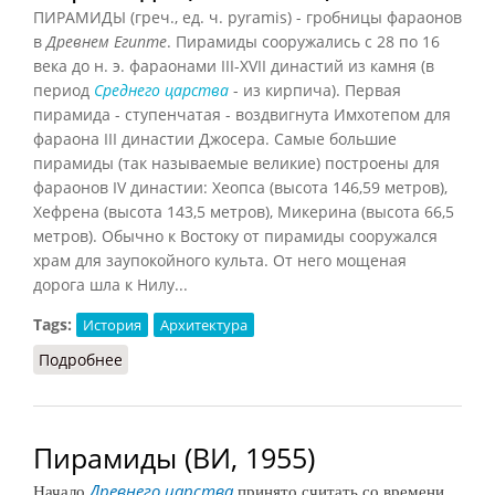
ПИРАМИДЫ (греч., ед. ч. pyramis) - гробницы фараонов
в
Древнем Египте
. Пирамиды сооружались с 28 по 16
века до н. э. фараонами III-XVII династий из камня (в
период
Среднего царства
- из кирпича). Первая
пирамида - ступенчатая - воздвигнута Имхотепом для
фараона III династии Джосера. Самые большие
пирамиды (так называемые великие) построены для
фараонов IV династии: Хеопса (высота 146,59 метров),
Хефрена (высота 143,5 метров), Микерина (высота 66,5
метров). Обычно к Востоку от пирамиды сооружался
храм для заупокойного культа. От него мощеная
дорога шла к Нилу...
Tags:
История
Архитектура
Подробнее
о Пирамиды (СИЭ, 1968)
Пирамиды (ВИ, 1955)
Начало
Древнего царства
принято считать со времени