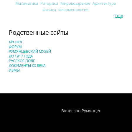
Математика
Риторика
Мировоззрение
Архитектура
Физика
Феноменология
Еще
Родственные сайты
ХРОНОС
ФОРУМ
РУМЯНЦЕВСКИЙ МУЗЕЙ
ДО 1917 ГОДА
РУССКОЕ ПОЛЕ
ДОКУМЕНТЫ XX ВЕКА
ИЗМЫ
Понятия И Категории - Исторический Проект ХРОНОС
WEB-редактор
Вячеслав Румянцев