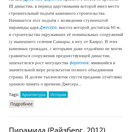
III династии, в период царствования которой имел место
стремительный подъём каменного строительства.
Начинается этот подъём с возведения ступенчатой
пирамиды царя
, высота которой достигала 60 м,
Джесера
и строительства окружавших её поминальных сооружений
(у нынешнего селения Саккары, к югу от Каира). В этих
каменных громадах, с которыми даже отдалённо не могли
сравниться сооружения предшествующей династии,
запечатлелся рост могущества
, явившийся в
фараонов
значительной мере результатом полного объединения
страны. И долгие тысячелетия спустя предание отчётливо
хранило память о времени Джесера...
Tags:
Архитектура
История
Подробнее
о Пирамиды (ВИ, 1955)
Пирамида (Райзберг, 2012)