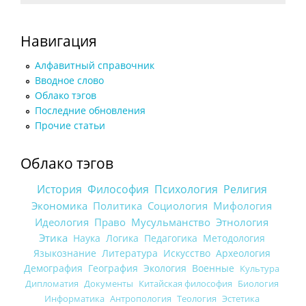
Навигация
Алфавитный справочник
Вводное слово
Облако тэгов
Последние обновления
Прочие статьи
Облако тэгов
История
Философия
Психология
Религия
Экономика
Политика
Социология
Мифология
Идеология
Право
Мусульманство
Этнология
Этика
Наука
Логика
Педагогика
Методология
Языкознание
Литература
Искусство
Археология
Демография
География
Экология
Военные
Культура
Дипломатия
Документы
Китайская философия
Биология
Информатика
Антропология
Теология
Эстетика