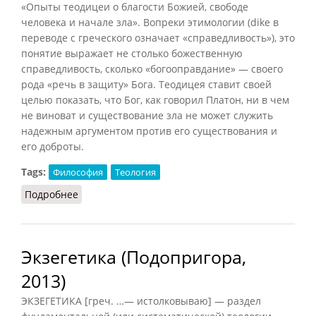
«Опыты теодицеи о благости Божией, свободе
человека и начале зла». Вопреки этимологии (dike в
переводе с греческого означает «справедливость»), это
понятие выражает не столько божественную
справедливость, сколько «богооправдание» — своего
рода «речь в защиту» Бога. Теодицея ставит своей
целью показать, что Бог, как говорил Платон, ни в чем
не виноват и существование зла не может служить
надежным аргументом против его существования и
его доброты.
Tags:
Философия
Теология
Подробнее
о Теодицея (Конт-Спонвиль, 2012)
Экзегетика (Подопригора,
2013)
ЭКЗЕГЕТИКА [греч. …— истолковываю] — раздел