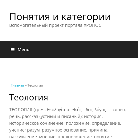
Понятия и категории
Вспомогательный проект портала ХРОНОС
Menu
Вы здесь
Главная
» Теология
Теология
ТЕОЛОГИЯ (греч. θεολογία от θεός - бог, λόγος — слово,
речь, рассказ (устный и писаный); история,
историческое сочинение; положение, определение,
учение; разум, разумное основание, причина,
рассуждение, мнение, предположение, понятие,