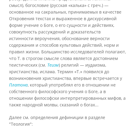
смысл), богословие (русская «калька» с греч.) —
основанное на сакральных, принимаемых в качестве
Откровения текстах и выраженное в дискурсивной
форме учение о Боге, о его сущности и действиях,
совокупность рассуждений и доказательств
истинности вероучения, обоснование верности
содержания и способов культовых действий, норм и
правил жизни. Большинство исследователей полагают,
что Т. в строгом смысле слова является достоянием
теистических (см.
Теизм
) религий — иудаизма,
христианства, ислама. Термин «Т.» появился до
возникновения христианства, впервые встречается у
Платона
, который употреблял его в отношении не
собственного философского учения о Боге, а в
отношении философски интерпретированных мифов, а
также народной молвы, сказаний о богах...
Далее см. определения дефиниции в разделе
"Теология":