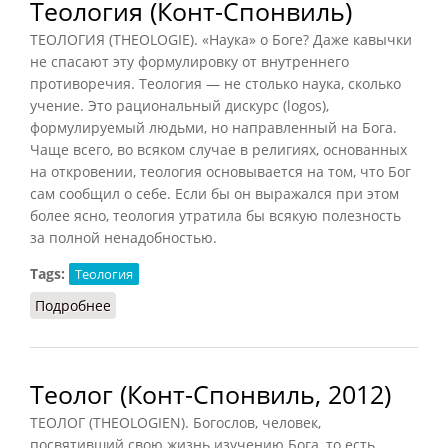
Теология (Конт-Спонвиль)
ТЕОЛОГИЯ (THEOLOGIE). «Наука» о Боге? Даже кавычки
не спасают эту формулировку от внутреннего
противоречия. Теология — не столько наука, сколько
учение. Это рациональный дискурс (logos),
формулируемый людьми, но направленный на Бога.
Чаще всего, во всяком случае в религиях, основанных
на откровении, теология основывается на том, что Бог
сам сообщил о себе. Если бы он выражался при этом
более ясно, теология утратила бы всякую полезность
за полной ненадобностью.
Tags:
Теология
Подробнее
о Теология (Конт-Спонвиль)
Теолог (Конт-Спонвиль, 2012)
ТЕОЛОГ (THEOLOGIEN). Богослов, человек,
посвятивший свою жизнь изучению Бога, то есть