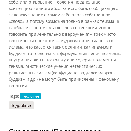
себе, или откровение. Теология предполагает
концепцию личного абсолютного бога, сообщающего
человеку знание о самом себе через собственное
«слово», а потому возможна только в рамках теизма. В
наиболее строгом смысле слова о теологии можно
говорить применительно к вероучениям трех чисто
теистических религий — иудаизма, христианства и
ислама; что касается таких религий, как индуизм и
буддизм, то теология как формула мышления возможна
внутри них, лишь поскольку они содержат элементы
теизма. Мистические учения нетеистических
религиозных систем (конфуцианство, даосизм, дзэн-
буддизм и др.) не могут быть причислены к феномену
теологии.
Tags:
Теология
Подробнее
о Теология (Подопригора)