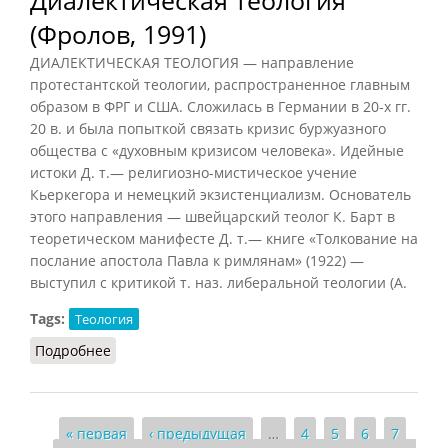
Диалектическая теология
(Фролов, 1991)
ДИАЛЕКТИЧЕСКАЯ ТЕОЛОГИЯ — направление
протестантской теологии, распространенное главным
образом в ФРГ и США. Сложилась в Германии в 20-х гг.
20 в. и была попыткой связать кризис буржуазного
общества с «духовным кризисом человека». Идейные
истоки Д. т.— религиозно-мистическое учение
Кьеркегора и немецкий экзистенциализм. Основатель
этого направления — швейцарский теолог К. Барт в
теоретическом манифесте Д. т.— книге «Толкование на
послание апостола Павла к римлянам» (1922) —
выступил с критикой т. наз. либеральной теологии (А.
Tags:
Теология
Подробнее
о Диалектическая теология (Фролов, 1991)
Страницы
« первая
‹ предыдущая
…
4
5
6
7