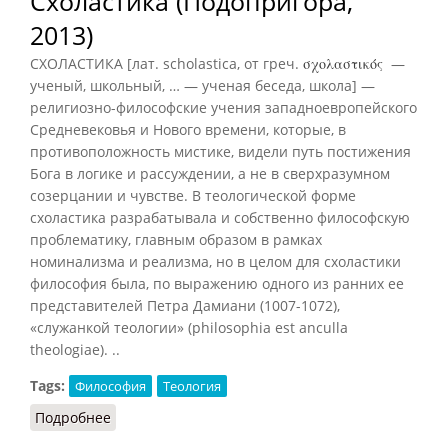
Схоластика (Подопригора,
2013)
СХОЛАСТИКА [лат. scholastica, от греч.
σχολαστικός
—
ученый, школьный, … — ученая беседа, школа] —
религиозно-философские учения западноевропейского
Средневековья и Нового времени, которые, в
противоположность мистике, видели путь постижения
Бога в логике и рассуждении, а не в сверхразумном
созерцании и чувстве. В теологической форме
схоластика разрабатывала и собственно философскую
проблематику, главным образом в рамках
номинализма и реализма, но в целом для схоластики
философия была, по выражению одного из ранних ее
представителей Петра Дамиани (1007-1072),
«служанкой теологии» (philosophia est anculla
theologiae). ..
Tags:
Философия
Теология
Подробнее
о Схоластика (Подопригора, 2013)