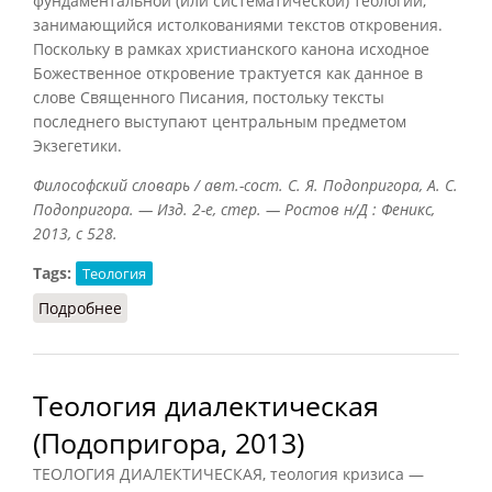
фундаментальной (или систематической) теологии,
занимающийся истолкованиями текстов откровения.
Поскольку в рамках христианского канона исходное
Божественное откровение трактуется как данное в
слове Священного Писания, постольку тексты
последнего выступают центральным предметом
Экзегетики.
Философский словарь / авт.-сост. С. Я. Подопригора, А. С.
Подопригора. — Изд. 2-е, стер. — Ростов н/Д : Феникс,
2013, с 528.
Tags:
Теология
Подробнее
о Экзегетика (Подопригора, 2013)
Теология диалектическая
(Подопригора, 2013)
ТЕОЛОГИЯ ДИАЛЕКТИЧЕСКАЯ, теология кризиса —