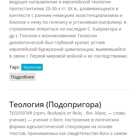
ведущее направление в европейской теологии
протестантизма 20-30-х гг. XX в., развивающееся в
контексте с ранним немецким экзистенциализмом и
близкое к нему по генезису и установкам (например, в
стремлении опереться на наследие С. Кьёркегора и
др.). Толчком к возникновению Теологии
диалектической был глубокий кризис устоев
европейской буржуазной цивилизации, выявившийся
в связи с Первой мировой войной и ее последствиями.
Tags:
Теология
Подробнее
о Теология диалектическая (Подопригора, 2013)
Теология (Подопригора)
ТЕОЛОГИЯ [греч. θεολογία от θεός - бог, λόγος — слово,
учение] — учение о боге, построение в логических
формах идеалистической спекуляции на основе
текстов, принимаемых как свидетельство бога о самом