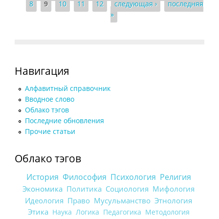
8
9
10
11
12
следующая ›
последняя
»
Навигация
Алфавитный справочник
Вводное слово
Облако тэгов
Последние обновления
Прочие статьи
Облако тэгов
История
Философия
Психология
Религия
Экономика
Политика
Социология
Мифология
Идеология
Право
Мусульманство
Этнология
Этика
Наука
Логика
Педагогика
Методология