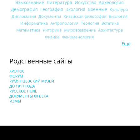
Языкознание
Литература
Искусство
Археология
Демография
География
Экология
Военные
Культура
Дипломатия
Документы
Китайская философия
Биология
Информатика
Антропология
Теология
Эстетика
Математика
Риторика
Мировоззрение
Архитектура
Физика
Феноменология
Еще
Родственные сайты
ХРОНОС
ФОРУМ
РУМЯНЦЕВСКИЙ МУЗЕЙ
ДО 1917 ГОДА
РУССКОЕ ПОЛЕ
ДОКУМЕНТЫ XX ВЕКА
ИЗМЫ
Понятия И Категории - Исторический Проект ХРОНОС