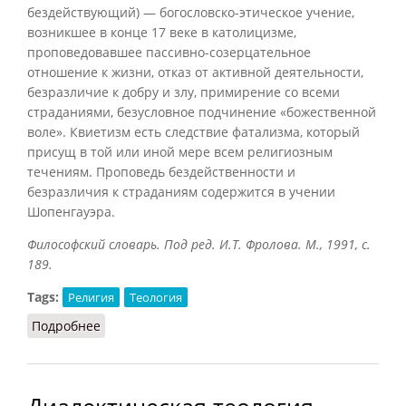
бездействующий) — богословско-этическое учение,
возникшее в конце 17 веке в католицизме,
проповедовавшее пассивно-созерцательное
отношение к жизни, отказ от активной деятельности,
безразличие к добру и злу, примирение со всеми
страданиями, безусловное подчинение «божественной
воле». Квиетизм есть следствие фатализма, который
присущ в той или иной мере всем религиозным
течениям. Проповедь бездейственности и
безразличия к страданиям содержится в учении
Шопенгауэра.
Философский словарь. Под ред. И.Т. Фролова. М., 1991, с.
189.
Tags:
Религия
Теология
Подробнее
о Квиетизм (Фролов, 1991)