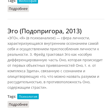
Tags:
Философия
Подробнее
о Я (Конт-Спонвиль, 2012)
Эго (Подопригора, 2013)
«ЭГО», «Я» (в психоанализе) — сфера личности,
характеризующаяся внутренним осознанием самой
себя и осуществлением приспособления личности к
реальности. 3. Фрейд трактовал Эго как «особую
дифференцированную часть Оно, которая происходит
от первых объектных привязанностей Оно, т. е. от
комплекса Эдипа», связанную с сознанием и
олицетворяющую «то, что можно назвать разумом и
рассудительностью, в противоположность Оно,
содержащим страсти».
Tags:
Психология
Подробнее
о Эго (Подопригора, 2013)