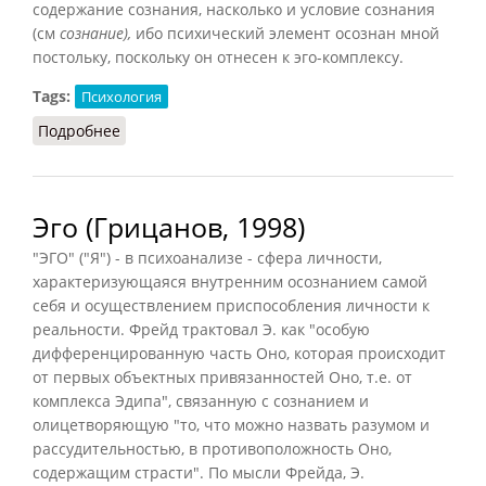
содержание сознания, насколько и условие сознания
(см
сознание),
ибо психический элемент осознан мной
постольку, поскольку он отнесен к эго-комплексу.
Tags:
Психология
Подробнее
о Эго (К.Г. Юнг)
Эго (Грицанов, 1998)
"ЭГО" ("Я") - в психоанализе - сфера личности,
характеризующаяся внутренним осознанием самой
себя и осуществлением приспособления личности к
реальности. Фрейд трактовал Э. как "особую
дифференцированную часть Оно, которая происходит
от первых объектных привязанностей Оно, т.е. от
комплекса Эдипа", связанную с сознанием и
олицетворяющую "то, что можно назвать разумом и
рассудительностью, в противоположность Оно,
содержащим страсти". По мысли Фрейда, Э.