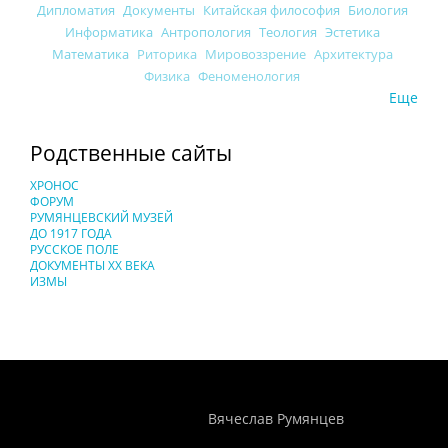
Дипломатия
Документы
Китайская философия
Биология
Информатика
Антропология
Теология
Эстетика
Математика
Риторика
Мировоззрение
Архитектура
Физика
Феноменология
Еще
Родственные сайты
ХРОНОС
ФОРУМ
РУМЯНЦЕВСКИЙ МУЗЕЙ
ДО 1917 ГОДА
РУССКОЕ ПОЛЕ
ДОКУМЕНТЫ XX ВЕКА
ИЗМЫ
Понятия И Категории - Исторический Проект ХРОНОС
WEB-редактор
Вячеслав Румянцев