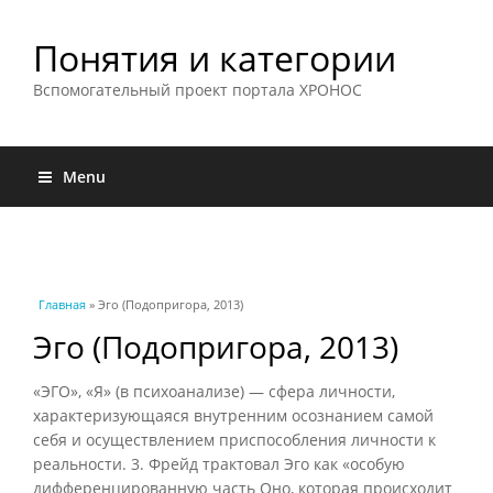
Понятия и категории
Вспомогательный проект портала ХРОНОС
Menu
Вы здесь
Главная
» Эго (Подопригора, 2013)
Эго (Подопригора, 2013)
«ЭГО», «Я» (в психоанализе) — сфера личности,
характеризующаяся внутренним осознанием самой
себя и осуществлением приспособления личности к
реальности. 3. Фрейд трактовал Эго как «особую
дифференцированную часть Оно, которая происходит