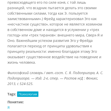
превосходящего его по силе коня, с той лишь
разницей, что всадник пытается делать это своими
собственными силами, тогда как Э. пользуется
заимствованными».) Фрейд характеризовал Эго как
«несчастное существо», которое не является хозяином
в собственном доме и находится в услужении у «трех
господ» или «трех тиранов»: внешнего мира, Сверх-Я и
Оно. Важнейшим успехом развития Эго у Фрейда
полагается переход от принципа удовольствия к
принципу реальности: именно благодаря этому Эго
оказывает существенное воздействие на поведение и
жизнь человека.
Философский словарь / авт.-сост. С. Я. Подопригора, А. С.
Подопригора. — Изд. 2-е, стер. — Ростов н/Д : Феникс,
2013, с 524-525.
Tags:
Психология
Понятие:
Я