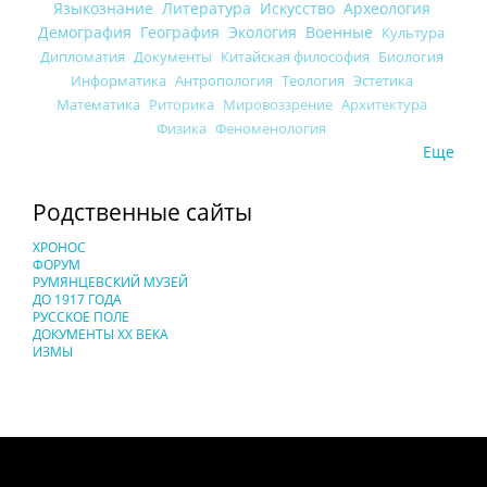
Языкознание
Литература
Искусство
Археология
Демография
География
Экология
Военные
Культура
Дипломатия
Документы
Китайская философия
Биология
Информатика
Антропология
Теология
Эстетика
Математика
Риторика
Мировоззрение
Архитектура
Физика
Феноменология
Еще
Родственные сайты
ХРОНОС
ФОРУМ
РУМЯНЦЕВСКИЙ МУЗЕЙ
ДО 1917 ГОДА
РУССКОЕ ПОЛЕ
ДОКУМЕНТЫ XX ВЕКА
ИЗМЫ
Понятия И Категории - Исторический Проект ХРОНОС