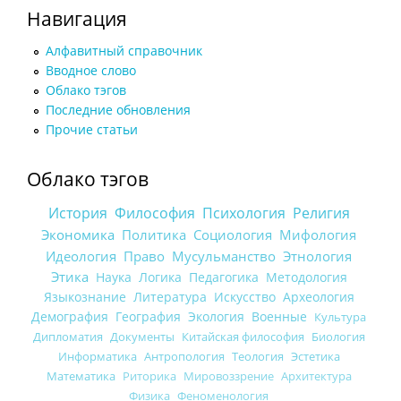
Навигация
Алфавитный справочник
Вводное слово
Облако тэгов
Последние обновления
Прочие статьи
Облако тэгов
История
Философия
Психология
Религия
Экономика
Политика
Социология
Мифология
Идеология
Право
Мусульманство
Этнология
Этика
Наука
Логика
Педагогика
Методология
Языкознание
Литература
Искусство
Археология
Демография
География
Экология
Военные
Культура
Дипломатия
Документы
Китайская философия
Биология
Информатика
Антропология
Теология
Эстетика
Математика
Риторика
Мировоззрение
Архитектура
Физика
Феноменология