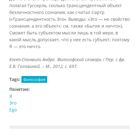
полагал Гуссерль, сколько трансцендентный объект
безличностного сознания, как считал Сартр
(«Трансцендентность Эго», Выводы: «Эго — не свойство
сознания, а его объект»; см. также «Бытие и ничто»),
Сможет быть субъектом мысли лишь в той мере, в
какой мысль допускает, что у нее есть субъект; поэтому
Я — это ничто.
Конт-Спонвиль Андре. Философский словарь / Пер. с фр.
Е.В. Головиной. – М., 2012, с. 697.
Tags:
Философия
Понятие:
Я
Эго
Ego