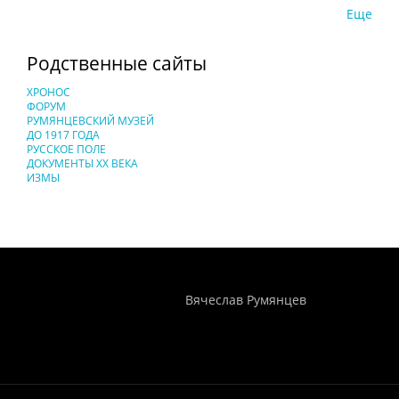
Еще
Родственные сайты
ХРОНОС
ФОРУМ
РУМЯНЦЕВСКИЙ МУЗЕЙ
ДО 1917 ГОДА
РУССКОЕ ПОЛЕ
ДОКУМЕНТЫ XX ВЕКА
ИЗМЫ
Понятия И Категории - Исторический Проект ХРОНОС
WEB-редактор
Вячеслав Румянцев