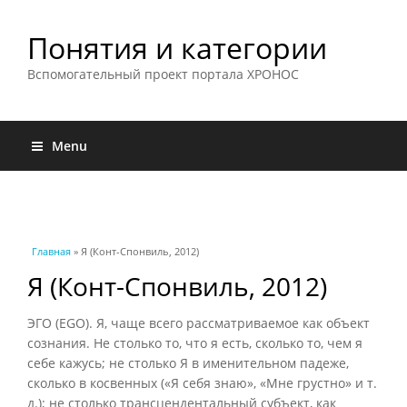
Понятия и категории
Вспомогательный проект портала ХРОНОС
Menu
Вы здесь
Главная
» Я (Конт-Спонвиль, 2012)
Я (Конт-Спонвиль, 2012)
ЭГО (EGO). Я, чаще всего рассматриваемое как объект
сознания. Не столько то, что я есть, сколько то, чем я
себе кажусь; не столько Я в именительном падеже,
сколько в косвенных («Я себя знаю», «Мне грустно» и т.
д.); не столько трансцендентальный субъект, как