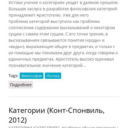
Истоки учения о категориях уходят в далекое прошлое.
Большая заслуга в разработке философских категорий
принадлежит Аристотелю. Уже для него
проблема категорий выступила как проблема
соотнесения содержания высказываний о некотором
сущем с самим этим сущим. С его точки зрения, в
высказываниях связываются понятия («роды» и
«виды»), выражающие общее в предметах, и только с
их помощью мы понимаем друг друга, когда говорим о
единичных предметах. Аристотель высоко оценивал
познавательное значение категорий...
Tags:
Философия
Логика
Подробнее
о Категории (Фролов, 1991)
Категории (Конт-Спонвиль,
2012)
КАТЕГОРИИ (CATEGORIES). Наиболее общие предикаты,