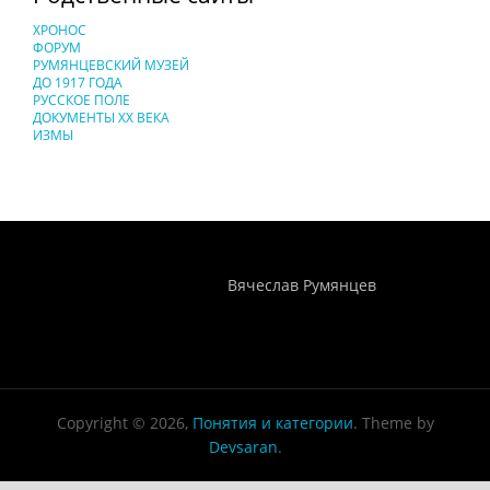
ХРОНОС
ФОРУМ
РУМЯНЦЕВСКИЙ МУЗЕЙ
ДО 1917 ГОДА
РУССКОЕ ПОЛЕ
ДОКУМЕНТЫ XX ВЕКА
ИЗМЫ
Понятия И Категории - Исторический Проект ХРОНОС
WEB-редактор
Вячеслав Румянцев
Copyright © 2026,
Понятия и категории
. Theme by
Devsaran
.