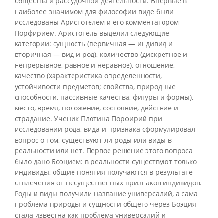
общества и рассудочной деятельности. Впервые в
наиболее значимом для философии виде были
исследованы Аристотелем и его комментатором
Порфирием. Аристотель выделил следующие
категории: сущность (первичная — индивид и
вторичная — вид и род), количество (дискретное и
непрерывное, равное и неравное), отношение,
качество (характеристика определенности,
устойчивости предметов; свойства, природные
способности, пассивные качества, фигуры и формы),
место, время, положение, состояние, действие и
страдание. Ученик Плотина Порфирий при
исследовании рода, вида и признака сформулировал
вопрос о том, существуют ли роды или виды в
реальности или нет. Первое решение этого вопроса
было дано Боэцием: в реальности существуют только
индивиды, общие понятия получаются в результате
отвлечения от несущественных признаков индивидов.
Роды и виды получили название универсалий, а сама
проблема природы и сущности общего через Боэция
стала известна как проблема универсалий и