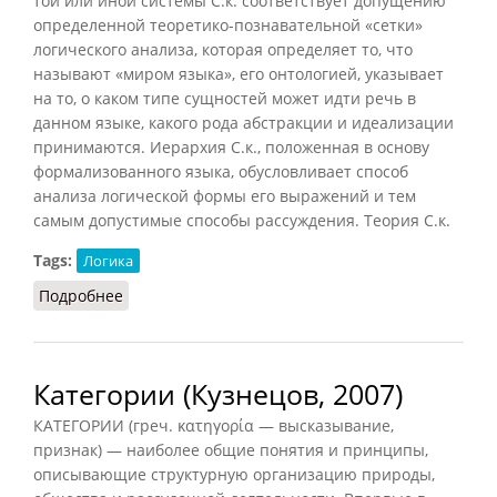
той или иной системы С.к. соответствует допущению
определенной теоретико-познавательной «сетки»
логического анализа, которая определяет то, что
называют «миром языка», его онтологией, указывает
на то, о каком типе сущностей может идти речь в
данном языке, какого рода абстракции и идеализации
принимаются. Иерархия С.к., положенная в основу
формализованного языка, обусловливает способ
анализа логической формы его выражений и тем
самым допустимые способы рассуждения. Теория С.к.
Tags:
Логика
Подробнее
о Семантические категории
Категории (Кузнецов, 2007)
КАТЕГОРИИ (греч. κατηγορία — высказывание,
признак) — наиболее общие понятия и принципы,
описывающие структурную организацию природы,