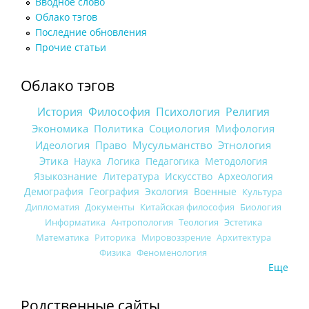
Вводное слово
Облако тэгов
Последние обновления
Прочие статьи
Облако тэгов
История
Философия
Психология
Религия
Экономика
Политика
Социология
Мифология
Идеология
Право
Мусульманство
Этнология
Этика
Наука
Логика
Педагогика
Методология
Языкознание
Литература
Искусство
Археология
Демография
География
Экология
Военные
Культура
Дипломатия
Документы
Китайская философия
Биология
Информатика
Антропология
Теология
Эстетика
Математика
Риторика
Мировоззрение
Архитектура
Физика
Феноменология
Еще
Родственные сайты