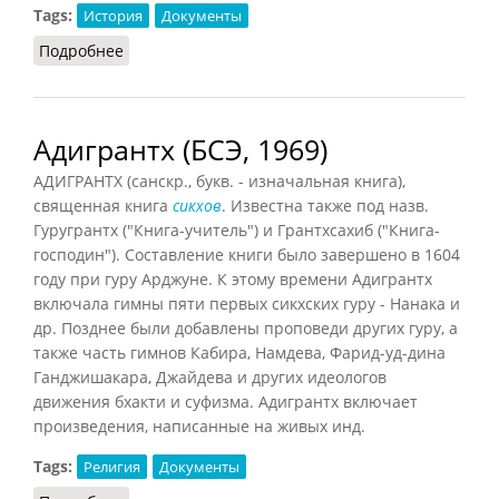
Tags:
История
Документы
Подробнее
о Георгиевский трактат
Адигрантх (БСЭ, 1969)
АДИГРАНТХ (санскр., букв. - изначальная книга),
священная книга
сикхов
. Известна также под назв.
Гуругрантх ("Книга-учитель") и Грантхсахиб ("Книга-
господин"). Составление книги было завершено в 1604
году при гуру Арджуне. К этому времени Адигрантх
включала гимны пяти первых сикхских гуру - Нанака и
др. Позднее были добавлены проповеди других гуру, а
также часть гимнов Кабира, Намдева, Фарид-уд-дина
Ганджишакара, Джайдева и других идеологов
движения бхакти и суфизма. Адигрантх включает
произведения, написанные на живых инд.
Tags:
Религия
Документы