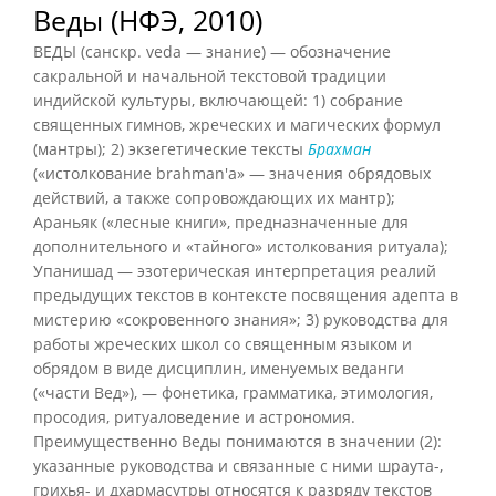
Веды (НФЭ, 2010)
ВЕДЫ (санскр. veda — знание) — обозначение
сакральной и начальной текстовой традиции
индийской культуры, включающей: 1) собрание
священных гимнов, жреческих и магических формул
(мантры); 2) экзегетические тексты
Брахман
(«истолкование brahman'a» — значения обрядовых
действий, а также сопровождающих их мантр);
Араньяк («лесные книги», предназначенные для
дополнительного и «тайного» истолкования ритуала);
Упанишад — эзотерическая интерпретация реалий
предыдущих текстов в контексте посвящения адепта в
мистерию «сокровенного знания»; 3) руководства для
работы жреческих школ со священным языком и
обрядом в виде дисциплин, именуемых веданги
(«части Вед»), — фонетика, грамматика, этимология,
просодия, ритуаловедение и астрономия.
Преимущественно Веды понимаются в значении (2):
указанные руководства и связанные с ними шраута-,
грихья- и дхармасутры относятся к разряду текстов