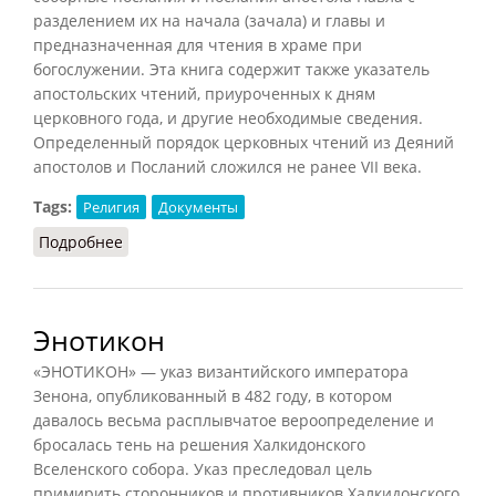
разделением их на начала (зачала) и главы и
предназначенная для чтения в храме при
богослужении. Эта книга содержит также указатель
апостольских чтений, приуроченных к дням
церковного года, и другие необходимые сведения.
Определенный порядок церковных чтений из Деяний
апостолов и Посланий сложился не ранее VII века.
Tags:
Религия
Документы
Подробнее
о Апостол
Энотикон
«ЭНОТИКОН» — указ византийского императора
Зенона, опубликованный в 482 году, в котором
давалось весьма расплывчатое вероопределение и
бросалась тень на решения Халкидонского
Вселенского собора. Указ преследовал цель
примирить сторонников и противников Халкидонского