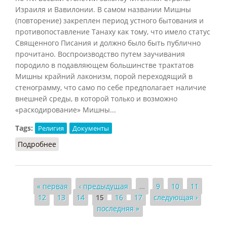
Израиля и Вавилонии. В самом названии Мишны
(повторение) закреплен период устного бытования и
противопоставление Танаху как тому, что имело статус
Священного Писания и должно было быть публично
прочитано. Воспроизводство путем заучивания
породило в подавляющем большинстве трактатов
Мишны крайний лаконизм, порой переходящий в
стенограмму, что само по себе предполагает наличие
внешней среды, в которой только и возможно
«раскодирование» Мишны...
Tags:
Религия
Документы
Подробнее
о Талмуд (НФЭ, 2010)
Страницы
« первая
‹ предыдущая
…
9
10
11
12
13
14
15
16
17
следующая ›
последняя »