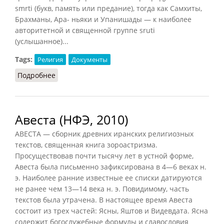
smrti (букв, память или предание), тогда как Самхиты,
Брахманы, Ара- ньяки и Упанишады — к наиболее
авторитетной и священной группе sruti
(услышанное)...
Tags:
Религия
Документы
Подробнее
о Веды (НФЭ, 2010)
Авеста (НФЭ, 2010)
АВЕСТА — сборник древних иранских религиозных
текстов, священная книга зороастризма.
Просуществовав почти тысячу лет в устной форме,
Авеста была письменно зафиксирована в 4—6 веках н.
э. Наиболее ранние известные ее списки датируются
не ранее чем 13—14 века н. э. Повидимому, часть
текстов была утрачена. В настоящее время Авеста
состоит из трех частей: Ясны, Яштов и Видевдата. Ясна
содержит богослужебные формулы и славословия