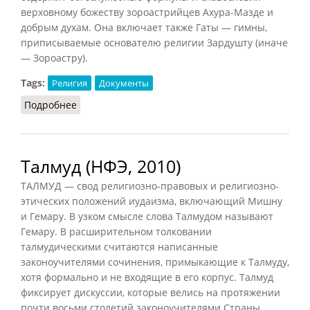
верховному божеству зороастрийцев Ахура-Мазде и
добрым духам. Она включает также Гаты — гимны,
приписываемые основателю религии Зардушту (иначе
— Зороастру).
Tags:
Религия
Документы
Подробнее
о Авеста (НФЭ, 2010)
Талмуд (НФЭ, 2010)
ТАЛМУД — свод религиозно-правовых и религиозно-
этических положений иудаизма, включающий Мишну
и Гемару. В узком смысле слова Талмудом называют
Гемару. В расширительном толковании
талмудическими считаются написанные
законоучителями сочинения, примыкающие к Талмуду,
хотя формально и не входящие в его корпус. Талмуд
фиксирует дискуссии, которые велись на протяжении
почти восьми столетий законоучителями Страны