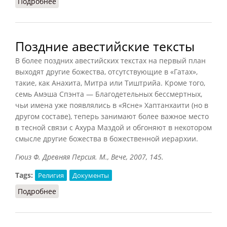
Подробнее
о Адигрантх (БСЭ, 1969)
Поздние авестийские тексты
В более поздних авестийских текстах на первый план
выходят другие божества, отсутствующие в «Гатах»,
такие, как Анахита, Митра или Тиштрийа. Кроме того,
семь Амэша Спэнта — Благодетельных бессмертных,
чьи имена уже появлялись в «Ясне» Хаптанхаити (но в
другом составе), теперь занимают более важное место
в тесной связи с Ахура Маздой и обгоняют в некотором
смысле другие божества в божественной иерархии.
Гюиз Ф. Древняя Персия. М., Вече, 2007, 145.
Tags:
Религия
Документы
Подробнее
о Поздние авестийские тексты