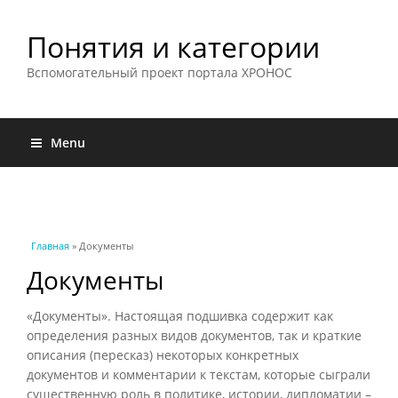
Понятия и категории
Вспомогательный проект портала ХРОНОС
Menu
Вы здесь
Главная
» Документы
Документы
«Документы». Настоящая подшивка содержит как
определения разных видов документов, так и краткие
описания (пересказ) некоторых конкретных
документов и комментарии к текстам, которые сыграли
существенную роль в политике, истории, дипломатии –