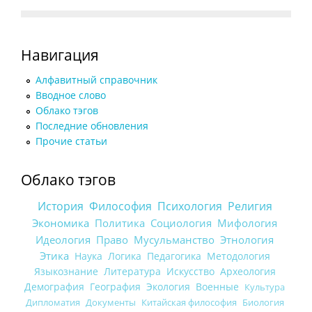
Навигация
Алфавитный справочник
Вводное слово
Облако тэгов
Последние обновления
Прочие статьи
Облако тэгов
История
Философия
Психология
Религия
Экономика
Политика
Социология
Мифология
Идеология
Право
Мусульманство
Этнология
Этика
Наука
Логика
Педагогика
Методология
Языкознание
Литература
Искусство
Археология
Демография
География
Экология
Военные
Культура
Дипломатия
Документы
Китайская философия
Биология