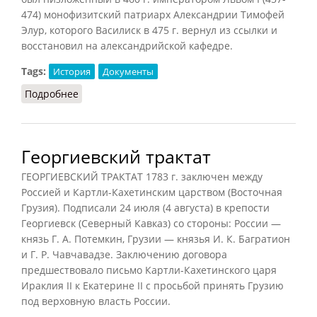
474) монофизитский патриарх Александрии Тимофей
Элур, которого Василиск в 475 г. вернул из ссылки и
восстановил на александрийской кафедре.
Tags:
История
Документы
Подробнее
о Энциклика Василиска
Георгиевский трактат
ГЕОРГИЕВСКИЙ ТРАКТАТ 1783 г. заключен между
Россией и Картли-Кахетинским царством (Восточная
Грузия). Подписали 24 июля (4 августа) в крепости
Георгиевск (Северный Кавказ) со стороны: России —
князь Г. А. Потемкин, Грузии — князья И. К. Багратион
и Г. Р. Чавчавадзе. Заключению договора
предшествовало письмо Картли-Кахетинского царя
Ираклия II к Екатерине II с просьбой принять Грузию
под верховную власть России.