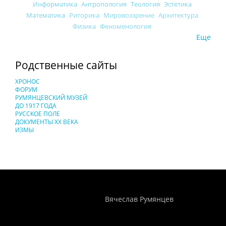
Информатика
Антропология
Теология
Эстетика
Математика
Риторика
Мировоззрение
Архитектура
Физика
Феноменология
Еще
Родственные сайты
ХРОНОС
ФОРУМ
РУМЯНЦЕВСКИЙ МУЗЕЙ
ДО 1917 ГОДА
РУССКОЕ ПОЛЕ
ДОКУМЕНТЫ XX ВЕКА
ИЗМЫ
Понятия И Категории - Исторический Проект ХРОНОС
WEB-редактор
Вячеслав Румянцев