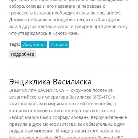
собора, отсюда и его название (в переводе с
греческого означает «объединительное послание»).
Документ объявлял осуждение тем, кто в Халкидоне
или в других местах мыслил и говорил противное тому,
что утверждалось в «Энотиконе».
Tags:
Документы
История
Подробнее
о Энотикон
Энциклика Василиска
ЭНЦИКЛИКА ВАСИЛИСКА — окружное послание
византийского императора Василиска (475-476) к
«митрополитам и мирянам по всей вселенной», в
котором от имени самого императора и его сына
кесаря Марка были сформулированы вероучительные
правила в духе монофизитства, как обязательные для
подданных империи. Инициатором этого послания
был низложенный в 460 г. императором Львом I (457-