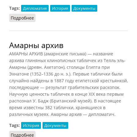
Tags:
Дипломатия
История
Документы
Подробнее
о Консульская конвенция
Амарны архив
АМАРНЫ АРХИВ (амарнские письма) — название
архива глиняных клинописных табличек из Телль эль-
Амарны (древн. Ахетатон), столицы Египта при
Эхнатоне (1352–1336 до н. э.). Первые таблички были
случайно найдены в 1887 году египетской крестьянкой,
последующие — результат грабительских раскопок.
Научную ценность табличек в конце XIX века первым
распознал У. Бадж (Британский музей). В настоящее
время известны 382 таблички, хранящиеся в
различных музеях. Амарны архив — дипломатич.
Tags:
История
Документы
Подробнее
о Амарны архив