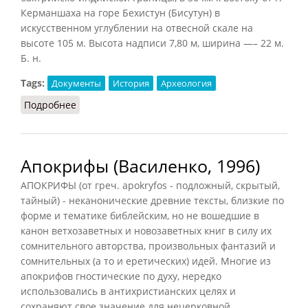
Керманшаха на горе Бехистун (Бисутун) в
искусственном углублении на отвесной скале на
высоте 105 м. Высота надписи 7,80 м, ширина —– 22 м.
Б. н.
Tags:
Документы
История
Археология
Подробнее
о Бехистунская надпись
Апокрифы (Василенко, 1996)
АПОКРИФЫ (от греч. apokryfos - подложный, скрытый,
тайный) - неканонические древние тексты, близкие по
форме и тематике библейским, но не вошедшие в
канон ветхозаветных и новозаветных книг в силу их
сомнительного авторства, произвольных фантазий и
сомнительных (а то и еретических) идей. Многие из
апокрифов гностические по духу, нередко
использовались в антихристианских целях и
сохраняют свое значение для нецерковной