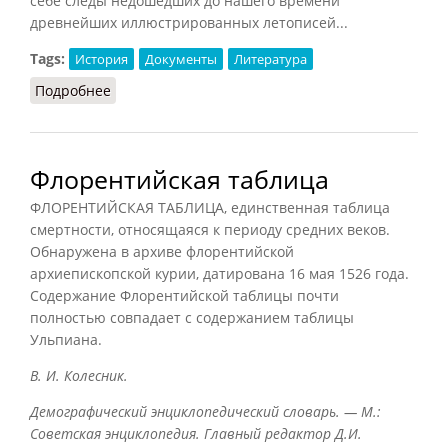
себе следы недошедших до нашего времени
древнейших иллюстрированных летописей...
Tags:
История
Документы
Литература
Подробнее
о Лицевые летописи
Флорентийская таблица
ФЛОРЕНТИЙСКАЯ ТАБЛИЦА, единственная таблица
смертности, относящаяся к периоду средних веков.
Обнаружена в архиве флорентийской
архиепископской курии, датирована 16 мая 1526 года.
Содержание Флорентийской таблицы почти
полностью совпадает с содержанием таблицы
Ульпиана.
B. И. Колесник.
Демографический энциклопедический словарь. — М.:
Советская энциклопедия. Главный
редактор
Д
.И
.