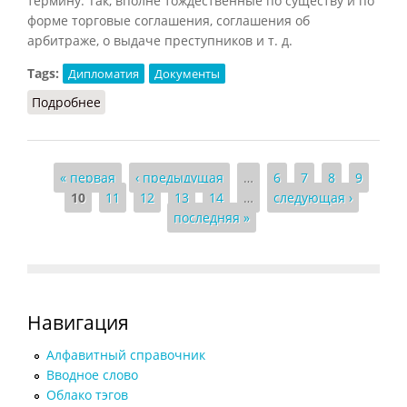
термину. Так, вполне тождественные по существу и по
форме торговые соглашения, соглашения об
арбитраже, о выдаче преступников и т. д.
Tags:
Дипломатия
Документы
Подробнее
о Конвенция (Вышинский, 1948)
Страницы
« первая
‹ предыдущая
…
6
7
8
9
10
11
12
13
14
…
следующая ›
последняя »
Навигация
Алфавитный справочник
Вводное слово
Облако тэгов