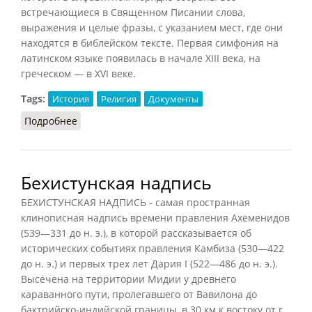
встречающиеся в Священном Писании слова,
выражения и целые фразы, с указанием мест, где они
находятся в библейском тексте. Первая симфония на
латинском языке появилась в начале XIII века, на
греческом — в XVI веке.
Tags:
История
Религия
Документы
Подробнее
о Симфония
Бехистунская надпись
БЕХИСТУНСКАЯ НАДПИСЬ - самая пространная
клинописная надпись времени правления Ахеменидов
(539—331 до н. э.), в которой рассказывается об
исторических событиях правления Камбиза (530—422
до н. э.) и первых трех лет Дария I (522—486 до н. э.).
Высечена на территории Мидии у древнего
караванного пути, пролегавшего от Вавилона до
бактрийско-индийской границы, в 30 км к востоку от г.