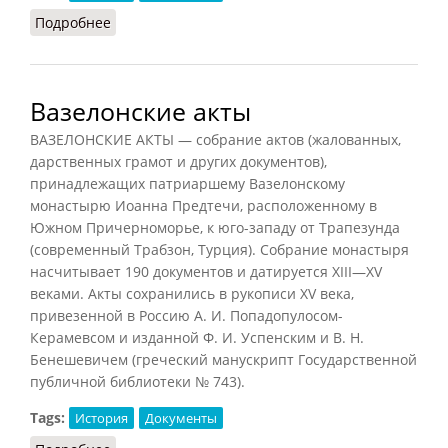
Подробнее
о Вазелонские акты
Вазелонские акты
ВАЗЕЛОНСКИЕ АКТЫ — собрание актов (жалованных,
дарственных грамот и других документов),
принадлежащих патриаршему Вазелонскому
монастырю Иоанна Предтечи, расположенному в
Южном Причерноморье, к юго-западу от Трапезунда
(современный Трабзон, Турция). Собрание монастыря
насчитывает 190 документов и датируется XIII—XV
веками. Акты сохранились в рукописи XV века,
привезенной в Россию А. И. Попадопулосом-
Керамевсом и изданной Ф. И. Успенским и В. Н.
Бенешевичем (греческий манускрипт Государственной
публичной библиотеки № 743).
Tags:
История
Документы