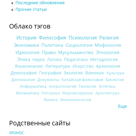
Последние обновления
Прочие статьи
Облако тэгов
История
Философия
Психология
Религия
Экономика
Политика
Социология
Мифология
Идеология
Право
Мусульманство
Этнология
Этика
Наука
Логика
Педагогика
Методология
Языкознание
Литература
Искусство
Археология
Демография
География
Экология
Военные
Культура
Дипломатия
Документы
Китайская философия
Биология
Информатика
Антропология
Теология
Эстетика
Математика
Риторика
Мировоззрение
Архитектура
Физика
Феноменология
Еще
Родственные сайты
ХРОНОС