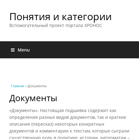
Понятия и категории
Вспомогательный проект портала ХРОНОС
Menu
Вы здесь
Главная
» Документы
Документы
«Документы». Настоящая подшивка содержит как
определения разных видов документов, так и краткие
описания (пересказ) некоторых конкретных
документов и комментарии к текстам, которые сыграли
существенную роль в политике, истории, дипломатии –