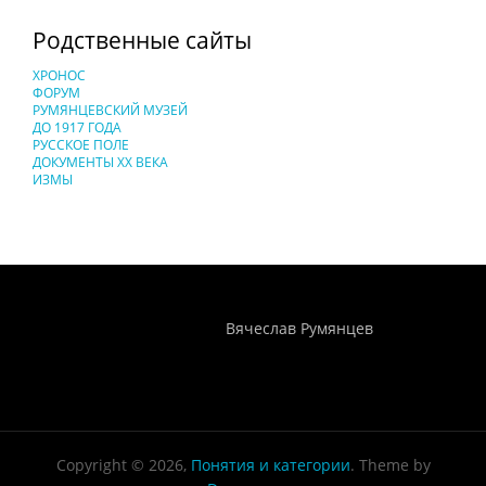
Родственные сайты
ХРОНОС
ФОРУМ
РУМЯНЦЕВСКИЙ МУЗЕЙ
ДО 1917 ГОДА
РУССКОЕ ПОЛЕ
ДОКУМЕНТЫ XX ВЕКА
ИЗМЫ
Понятия И Категории - Исторический Проект ХРОНОС
WEB-редактор
Вячеслав Румянцев
Copyright © 2026,
Понятия и категории
. Theme by