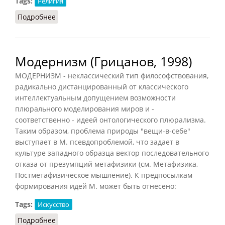
Tags:
Религия
Подробнее
о Модернизм религиозный
Модернизм (Грицанов, 1998)
МОДЕРНИЗМ - неклассический тип философствования,
радикально дистанцированный от классического
интеллектуальным допущением возможности
плюрального моделирования миров и -
соответственно - идеей онтологического плюрализма.
Таким образом, проблема природы "вещи-в-себе"
выступает в М. псевдопроблемой, что задает в
культуре западного образца вектор последовательного
отказа от презумпций метафизики (см. Метафизика,
Постметафизическое мышление). К предпосылкам
формирования идей М. может быть отнесено:
Tags:
Искусство
Подробнее
о Модернизм (Грицанов, 1998)