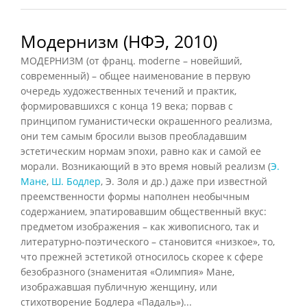
Модернизм (НФЭ, 2010)
МОДЕРНИЗМ (от франц. moderne – новейший,
современный) – общее наименование в первую
очередь художественных течений и практик,
формировавшихся с конца 19 века; порвав с
принципом гуманистически окрашенного реализма,
они тем самым бросили вызов преобладавшим
эстетическим нормам эпохи, равно как и самой ее
морали. Возникающий в это время новый реализм (
Э.
Мане
,
Ш. Бодлер
, Э. Золя и др.) даже при известной
преемственности формы наполнен необычным
содержанием, эпатировавшим общественный вкус:
предметом изображения – как живописного, так и
литературно-поэтического – становится «низкое», то,
что прежней эстетикой относилось скорее к сфере
безобразного (знаменитая «Олимпия» Мане,
изображавшая публичную женщину, или
стихотворение Бодлера «Падаль»)...