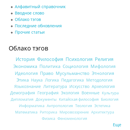
Алфавитный справочник
Вводное слово
Облако тэгов
Последние обновления
Прочие статьи
Облако тэгов
История
Философия
Психология
Религия
Экономика
Политика
Социология
Мифология
Идеология
Право
Мусульманство
Этнология
Этика
Наука
Логика
Педагогика
Методология
Языкознание
Литература
Искусство
Археология
Демография
География
Экология
Военные
Культура
Дипломатия
Документы
Китайская философия
Биология
Информатика
Антропология
Теология
Эстетика
Математика
Риторика
Мировоззрение
Архитектура
Физика
Феноменология
Еще