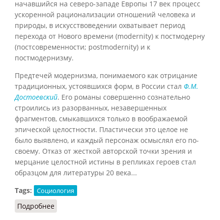
начавшийся на северо-западе Европы 17 век процесс
ускоренной рационализации отношений человека и
природы, в искусствоведении охватывает период
перехода от Нового времени (modernity) к постмодерну
(постсовременности; postmodernity) и к
постмодернизму.
Предтечей модернизма, понимаемого как отрицание
традиционных, устоявшихся форм, в России стал
Ф.М.
Достоевский
. Его романы совершенно сознательно
строились из разорванных, незавершенных
фрагментов, смыкавшихся только в воображаемой
эпической целостности. Пластически это целое не
было выявлено, и каждый персонаж осмыслял его по-
своему. Отказ от жесткой авторской точки зрения и
мерцание целостной истины в репликах героев стал
образцом для литературы 20 века...
Tags:
Социология
Подробнее
о Понятие модернизма