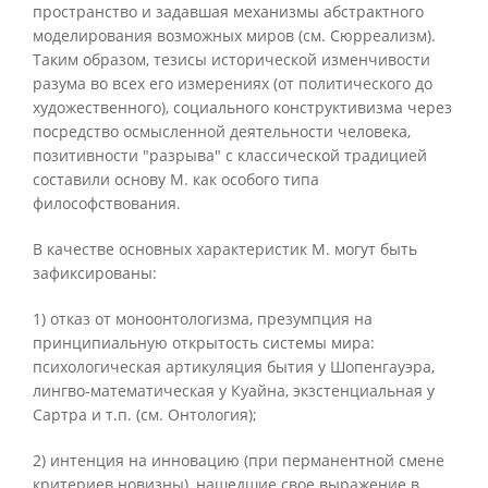
пространство и задавшая механизмы абстрактного
моделирования возможных миров (см. Сюрреализм).
Таким образом, тезисы исторической изменчивости
разума во всех его измерениях (от политического до
художественного), социального конструктивизма через
посредство осмысленной деятельности человека,
позитивности "разрыва" с классической традицией
составили основу М. как особого типа
философствования.
В качестве основных характеристик М. могут быть
зафиксированы:
1) отказ от моноонтологизма, презумпция на
принципиальную открытость системы мира:
психологическая артикуляция бытия у Шопенгауэра,
лингво-математическая у Куайна, экзстенциальная у
Сартра и т.п. (см. Онтология);
2) интенция на инновацию (при перманентной смене
критериев новизны), нашедшие свое выражение в