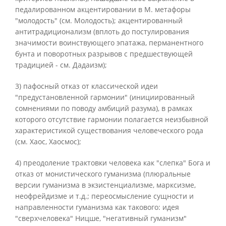
педалированном акцентировании в М. метафоры
"молодость" (см. Молодость); акцентированный
антитрадиционализм (вплоть до постулирования
значимости воинствующего эпатажа, перманентного
бунта и поворотных разрывов с предшествующей
традицией - см. Дадаизм);
3) пафосный отказ от классической идеи
"предустановленной гармонии" (инициированный
сомнениями по поводу амбиций разума), в рамках
которого отсутствие гармонии полагается неизбывной
характеристикой существования человеческого рода
(см. Хаос, Хаосмос);
4) преодоление трактовки человека как "слепка" Бога и
отказ от монистического гуманизма (плюральные
версии гуманизма в экзистенциализме, марксизме,
неофрейдизме и т.д.; переосмысление сущности и
направленности гуманизма как такового: идея
"сверхчеловека" Ницше, "негативный гуманизм"