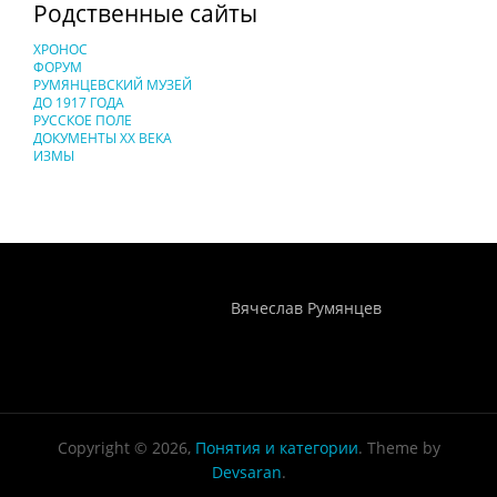
Родственные сайты
ХРОНОС
ФОРУМ
РУМЯНЦЕВСКИЙ МУЗЕЙ
ДО 1917 ГОДА
РУССКОЕ ПОЛЕ
ДОКУМЕНТЫ XX ВЕКА
ИЗМЫ
Понятия И Категории - Исторический Проект ХРОНОС
WEB-редактор
Вячеслав Румянцев
Copyright © 2026,
Понятия и категории
. Theme by
Devsaran
.