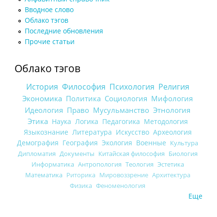
Вводное слово
Облако тэгов
Последние обновления
Прочие статьи
Облако тэгов
История
Философия
Психология
Религия
Экономика
Политика
Социология
Мифология
Идеология
Право
Мусульманство
Этнология
Этика
Наука
Логика
Педагогика
Методология
Языкознание
Литература
Искусство
Археология
Демография
География
Экология
Военные
Культура
Дипломатия
Документы
Китайская философия
Биология
Информатика
Антропология
Теология
Эстетика
Математика
Риторика
Мировоззрение
Архитектура
Физика
Феноменология
Еще