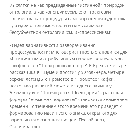
мыслятся не как предзаданные "истинной" природой
онтологии, а как конструируемые: от трактовки
творчества как процедуры самовыражения художника
- до идеи о невозможности и немыслимости
бессубъектной онтологии (см. Экспрессионизм);
7) идея вариативности разворачивания
процессуальности: многовариантность становится для
М. типичным и атрибутивным параметром культуры:
три финала в "Трехгрошовой опере" Б.Брехта, четыре
рассказчика в "Шуме и ярости" у У.Фолкнера, четыре
версии легенды о Прометее в "Прометее" Кафки,
несколько развитий сюжета из одного зачина у
Э.Хемингуэя в "Посвящается Швейцарии" - расхожая
формула "возможны варианты" становится знамением
времени - с течением этого времени это приведет к
формированию идеи пустого знака, открытого для
вариативного означивания (см. Пустой знак,
Означивание).