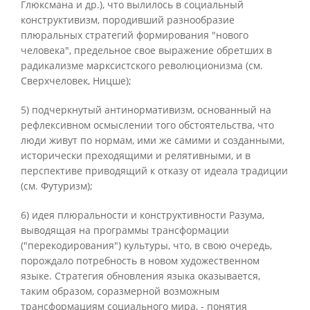
Глюксмана и др.), что вылилось в социальный
конструктивизм, породивший разнообразие
плюральных стратегий формирования "нового
человека", предельное свое выражение обретших в
радикализме марксистского революционизма (см.
Сверхчеловек, Ницше);
5) подчеркнутый антинормативизм, основанный на
рефлексивном осмыслении того обстоятельства, что
люди живут по нормам, ими же самими и созданными,
исторически преходящими и релятивными, и в
перспективе приводящий к отказу от идеала традиции
(см. Футуризм);
6) идея плюральности и конструктивности Разума,
выводящая на программы трансформации
("перекодирования") культуры, что, в свою очередь,
порождало потребность в новом художественном
языке. Стратегия обновления языка оказывается,
таким образом, соразмерной возможным
трансформациям социального мира, - понятия