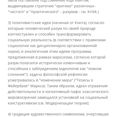
была поставлена под сомнение еще Кантом,
выдвинувшим стратегию "критики" различных -
"чистого" и "практического" - разумов - см. Kritik.)
3) позитивистские идеи (начиная от Конта), согласно
которым человеческий разум по своей природе
контекстуален и способен трансформировать
социальную реальность (в соответствии с правилами
социологии как дисциплинарно организованной
науки), и аналогичная этим идеям программа,
предложенная в рамках марксизма, согласно которой
разум полагался исторически изменчивым и
способным к заблуждениям (идеология как "ложное
сознание"); задача философской рефлексии
усматривалась в "изменении мира" ("Тезисы о
Фейербахе" Маркса). Таким образом, идеал отражения
действительности и когнитивный пафос классического
мировоззрения замещался установкой на социальный
конструктивизм (см. Модернизации теории);
4) традиция художественного символизма, очертившая