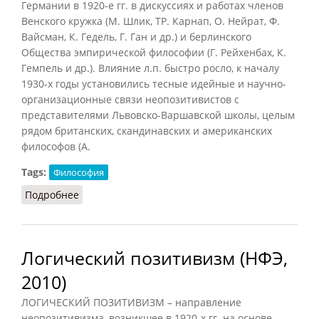
Германии в 1920-е гг. в дискуссиях и работах членов
Венского кружка (М. Шлик, ТР. Карнап, О. Нейрат, Ф.
Вайсман, К. Гедель, Г. Ган и др.) и берлинского
Общества эмпирической философии (Г. Рейхенбах, К.
Гемпель и др.). Влияние л.п. быстро росло, к началу
1930-х годы установились тесные идейные и научно-
организационные связи неопозитивистов с
представителями Львовско-Варшавской школы, целым
рядом британских, скандинавских и американских
философов (А.
Tags:
Философия
Подробнее
о Логический позитивизм
Логический позитивизм (НФЭ,
2010)
ЛОГИЧЕСКИЙ ПОЗИТИВИЗМ – направление
неопозитивизма, возникшее в 1920-х гг. на основе