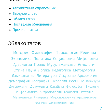
Алфавитный справочник
Вводное слово
Облако тэгов
Последние обновления
Прочие статьи
Облако тэгов
История
Философия
Психология
Религия
Экономика
Политика
Социология
Мифология
Идеология
Право
Мусульманство
Этнология
Этика
Наука
Логика
Педагогика
Методология
Языкознание
Литература
Искусство
Археология
Демография
География
Экология
Военные
Культура
Дипломатия
Документы
Китайская философия
Биология
Информатика
Антропология
Теология
Эстетика
Математика
Риторика
Мировоззрение
Архитектура
Физика
Феноменология
Еще