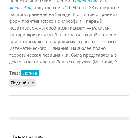
неопозитивистских течений в
аналитической
философии
, получившее в 20- 50-е гг. XX в. широкое
распространение на Западе. В отличие от ранних
форм позитивистской философии («первый
позитивизм», «второй позитивизм» — махизм-
эмпириокритицизм) Л.п. в значительной степени
ориентировался на парадигму строгого — логико-
математического — знания. Наиболее полно
теоретическая позиция Л.п. была представлена в
деятельности членов Венского кружка (М. Шлик, Р.
Tags:
Логика
Подробнее
о Логический позитивизм (Кузнецов, 2007)
Навигация