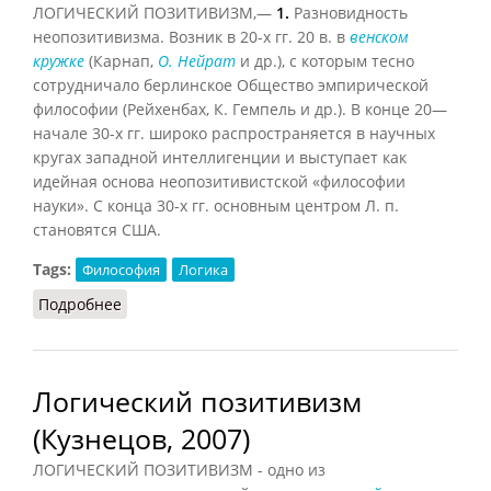
ЛОГИЧЕСКИЙ ПОЗИТИВИЗМ,—
1.
Разновидность
неопозитивизма. Возник в 20-х гг. 20 в. в
венском
кружке
(Карнап,
О. Нейрат
и др.), с которым тесно
сотрудничало берлинское Общество эмпирической
философии (Рейхенбах, К. Гемпель и др.). В конце 20—
начале 30-х гг. широко распространяется в научных
кругах западной интеллигенции и выступает как
идейная основа неопозитивистской «философии
науки». С конца 30-х гг. основным центром Л. п.
становятся США.
Tags:
Философия
Логика
Подробнее
о Логический позитивизм (Фролов, 1991)
Логический позитивизм
(Кузнецов, 2007)
ЛОГИЧЕСКИЙ ПОЗИТИВИЗМ - одно из