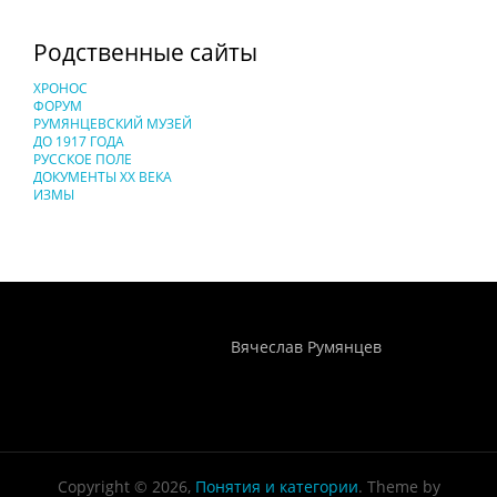
Родственные сайты
ХРОНОС
ФОРУМ
РУМЯНЦЕВСКИЙ МУЗЕЙ
ДО 1917 ГОДА
РУССКОЕ ПОЛЕ
ДОКУМЕНТЫ XX ВЕКА
ИЗМЫ
Понятия И Категории - Исторический Проект ХРОНОС
WEB-редактор
Вячеслав Румянцев
Copyright © 2026,
Понятия и категории
. Theme by