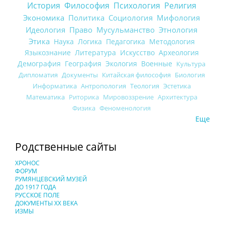
История
Философия
Психология
Религия
Экономика
Политика
Социология
Мифология
Идеология
Право
Мусульманство
Этнология
Этика
Наука
Логика
Педагогика
Методология
Языкознание
Литература
Искусство
Археология
Демография
География
Экология
Военные
Культура
Дипломатия
Документы
Китайская философия
Биология
Информатика
Антропология
Теология
Эстетика
Математика
Риторика
Мировоззрение
Архитектура
Физика
Феноменология
Еще
Родственные сайты
ХРОНОС
ФОРУМ
РУМЯНЦЕВСКИЙ МУЗЕЙ
ДО 1917 ГОДА
РУССКОЕ ПОЛЕ
ДОКУМЕНТЫ XX ВЕКА
ИЗМЫ