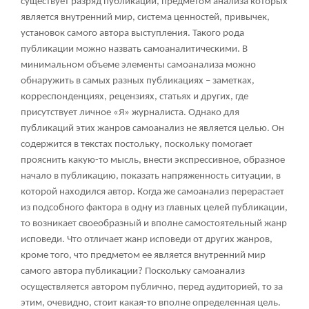
существует разряд публикаций, предметом анализа которых
является внутренний мир, система ценностей, привычек,
установок самого автора выступления. Такого рода
публикации можно назвать самоаналитическими. В
минимальном объеме элементы самоанализа можно
обнаружить в самых разных публикациях – заметках,
корреспонденциях, рецензиях, статьях и других, где
присутствует личное «Я» журналиста. Однако для
публикаций этих жанров самоанализ не является целью. Он
содержится в текстах постольку, поскольку помогает
прояснить какую-то мысль, внести экспрессивное, образное
начало в публикацию, показать напряженность ситуации, в
которой находился автор. Когда же самоанализ перерастает
из подсобного фактора в одну из главных целей публикации,
то возникает своеобразный и вполне самостоятельный жанр
исповеди. Что отличает жанр исповеди от других жанров,
кроме того, что предметом ее является внутренний мир
самого автора публикации? Поскольку самоанализ
осуществляется автором публично, перед аудиторией, то за
этим, очевидно, стоит какая-то вполне определенная цель.