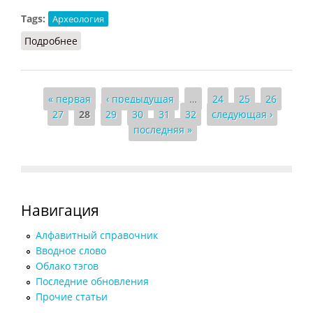
Tags:
Археология
Подробнее
о Археология
Страницы
« первая
‹ предыдущая
…
24
25
26
27
28
29
30
31
32
следующая ›
последняя »
Навигация
Алфавитный справочник
Вводное слово
Облако тэгов
Последние обновления
Прочие статьи