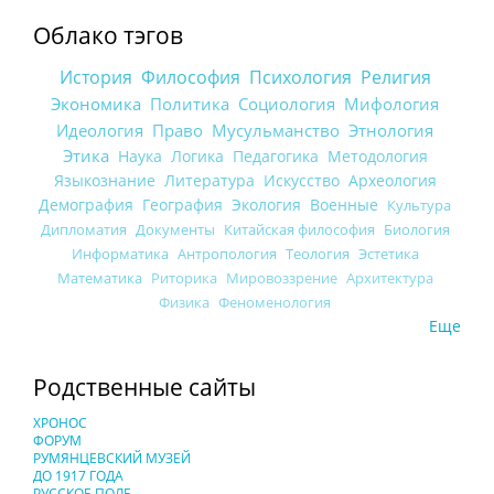
Облако тэгов
История
Философия
Психология
Религия
Экономика
Политика
Социология
Мифология
Идеология
Право
Мусульманство
Этнология
Этика
Наука
Логика
Педагогика
Методология
Языкознание
Литература
Искусство
Археология
Демография
География
Экология
Военные
Культура
Дипломатия
Документы
Китайская философия
Биология
Информатика
Антропология
Теология
Эстетика
Математика
Риторика
Мировоззрение
Архитектура
Физика
Феноменология
Еще
Родственные сайты
ХРОНОС
ФОРУМ
РУМЯНЦЕВСКИЙ МУЗЕЙ
ДО 1917 ГОДА
РУССКОЕ ПОЛЕ