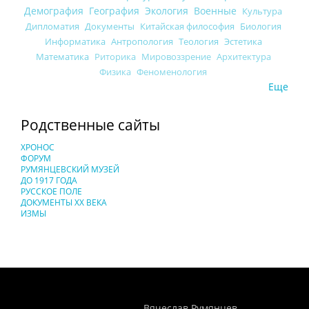
Демография
География
Экология
Военные
Культура
Дипломатия
Документы
Китайская философия
Биология
Информатика
Антропология
Теология
Эстетика
Математика
Риторика
Мировоззрение
Архитектура
Физика
Феноменология
Еще
Родственные сайты
ХРОНОС
ФОРУМ
РУМЯНЦЕВСКИЙ МУЗЕЙ
ДО 1917 ГОДА
РУССКОЕ ПОЛЕ
ДОКУМЕНТЫ XX ВЕКА
ИЗМЫ
Понятия И Категории - Исторический Проект ХРОНОС
WEB-редактор
Вячеслав Румянцев