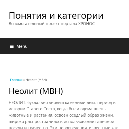
Понятия и категории
Вспомогательный проект портала ХРОНОС
Menu
Вы здесь
Главная
» Неолит (МВН)
Неолит (МВН)
НЕОЛИТ, буквально «новый каменный век», период в
истории Старого Света, когда были одомашнены
животные и растения, освоен оседлый образ жизни,
широко распространилось использование глиняной
посуды и ткачество. Эти нововведения, известные как