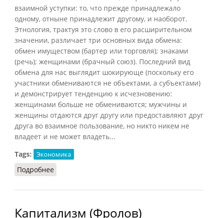
взаимной уступки: то, что прежде принадлежало
одному, отныне принадлежит другому, и наоборот.
Этнология, трактуя это слово в его расширительном
значении, различает три основных вида обмена:
обмен имуществом (бартер или торговля); знаками
(речь); женщинами (брачный союз). Последний вид
обмена для нас выглядит шокирующе (поскольку его
участники обмениваются не объектами, а субъектами)
и демонстрирует тенденцию к исчезновению:
женщинами больше не обмениваются; мужчины и
женщины отдаются друг другу или предоставляют друг
друга во взаимное пользование, но никто никем не
владеет и не может владеть...
Tags:
Экономика
Подробнее
о Обмен (Конт-Спонвиль, 2012)
Капитализм (Фролов)