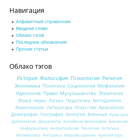
Навигация
Алфавитный справочник
Вводное слово
Облако тэгов
Последние обновления
Прочие статьи
Облако тэгов
История
Философия
Психология
Религия
Экономика
Политика
Социология
Мифология
Идеология
Право
Мусульманство
Этнология
Этика
Наука
Логика
Педагогика
Методология
Языкознание
Литература
Искусство
Археология
Демография
География
Экология
Военные
Культура
Дипломатия
Документы
Китайская философия
Биология
Информатика
Антропология
Теология
Эстетика
Математика
Риторика
Мировоззрение
Архитектура