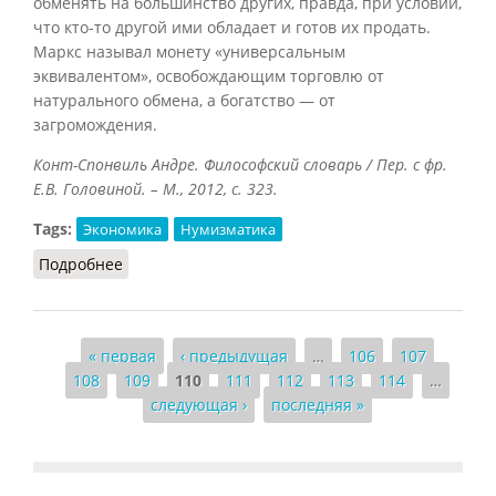
обменять на большинство других, правда, при условии,
что кто-то другой ими обладает и готов их продать.
Маркс называл монету «универсальным
эквивалентом», освобождающим торговлю от
натурального обмена, а богатство — от
загромождения.
Конт-Спонвиль Андре. Философский словарь / Пер. с фр.
Е.В. Головиной. – М., 2012, с. 323.
Tags:
Экономика
Нумизматика
Подробнее
о Монета
Страницы
« первая
‹ предыдущая
…
106
107
108
109
110
111
112
113
114
…
следующая ›
последняя »