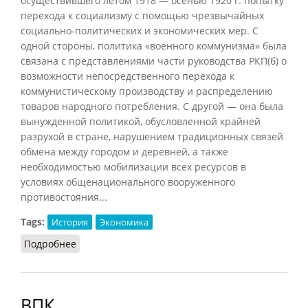
осуществившего летом 1918 — осенью 1920 г. попытку
перехода к социализму с помощью чрезвычайных
социально-политических и экономических мер. С
одной стороны, политика «военного коммунизма» была
связана с представлениями части руководства РКП(б) о
возможности непосредственного перехода к
коммунистическому производству и распределению
товаров народного потребления. С другой — она была
вынужденной политикой, обусловленной крайней
разрухой в стране, нарушением традиционных связей
обмена между городом и деревней, а также
необходимостью мобилизации всех ресурсов в
условиях общенационального вооруженного
противостояния...
Tags:
История
Экономика
Подробнее
о Военный коммунизм (Орлов, 2012)
ВПК