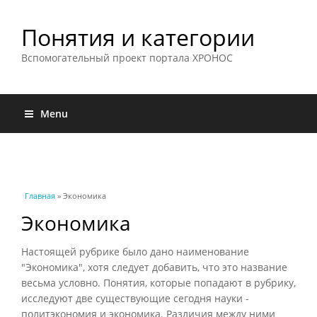
Понятия и категории
Вспомогательный проект портала ХРОНОС
Menu
Вы здесь
Главная
» Экономика
Экономика
Настоящей рубрике было дано наименование
"Экономика", хотя следует добавить, что это название
весьма условно. Понятия, которые попадают в рубрику,
исследуют две существующие сегодня науки -
политэкономия и экономика. Различия между ними