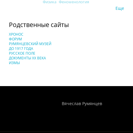
Физика
Феноменология
Еще
Родственные сайты
ХРОНОС
ФОРУМ
РУМЯНЦЕВСКИЙ МУЗЕЙ
ДО 1917 ГОДА
РУССКОЕ ПОЛЕ
ДОКУМЕНТЫ XX ВЕКА
ИЗМЫ
Понятия И Категории - Исторический Проект ХРОНОС
WEB-редактор
Вячеслав Румянцев