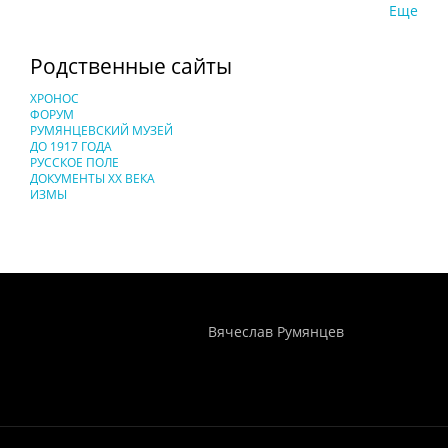
Еще
Родственные сайты
ХРОНОС
ФОРУМ
РУМЯНЦЕВСКИЙ МУЗЕЙ
ДО 1917 ГОДА
РУССКОЕ ПОЛЕ
ДОКУМЕНТЫ XX ВЕКА
ИЗМЫ
Понятия И Категории - Исторический Проект ХРОНОС
WEB-редактор
Вячеслав Румянцев