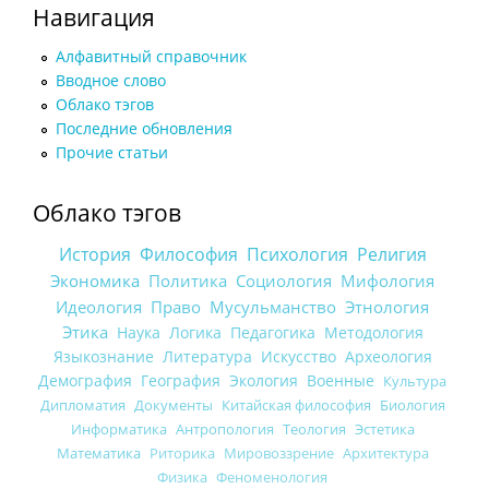
Навигация
Алфавитный справочник
Вводное слово
Облако тэгов
Последние обновления
Прочие статьи
Облако тэгов
История
Философия
Психология
Религия
Экономика
Политика
Социология
Мифология
Идеология
Право
Мусульманство
Этнология
Этика
Наука
Логика
Педагогика
Методология
Языкознание
Литература
Искусство
Археология
Демография
География
Экология
Военные
Культура
Дипломатия
Документы
Китайская философия
Биология
Информатика
Антропология
Теология
Эстетика
Математика
Риторика
Мировоззрение
Архитектура
Физика
Феноменология