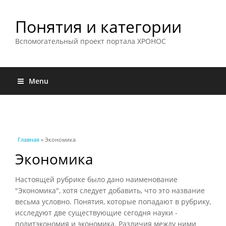
Понятия и категории
Вспомогательный проект портала ХРОНОС
Menu
Вы здесь
Главная
» Экономика
Экономика
Настоящей рубрике было дано наименование
"Экономика", хотя следует добавить, что это название
весьма условно. Понятия, которые попадают в рубрику,
исследуют две существующие сегодня науки -
политэкономия и экономика. Различия между ними