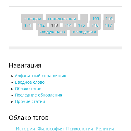
Страницы
« первая
‹ предыдущая
…
109
110
111
112
113
114
115
116
117
следующая ›
последняя »
Навигация
Алфавитный справочник
Вводное слово
Облако тэгов
Последние обновления
Прочие статьи
Облако тэгов
История
Философия
Психология
Религия