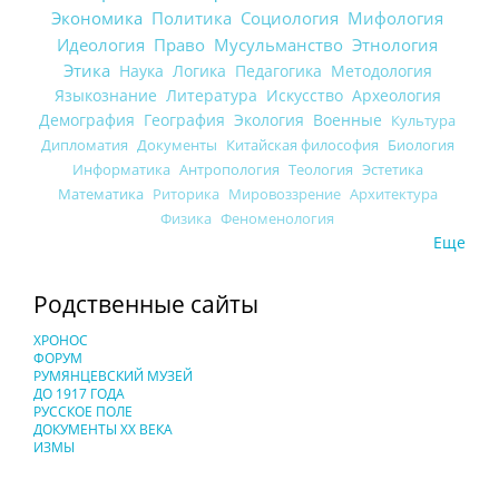
Экономика
Политика
Социология
Мифология
Идеология
Право
Мусульманство
Этнология
Этика
Наука
Логика
Педагогика
Методология
Языкознание
Литература
Искусство
Археология
Демография
География
Экология
Военные
Культура
Дипломатия
Документы
Китайская философия
Биология
Информатика
Антропология
Теология
Эстетика
Математика
Риторика
Мировоззрение
Архитектура
Физика
Феноменология
Еще
Родственные сайты
ХРОНОС
ФОРУМ
РУМЯНЦЕВСКИЙ МУЗЕЙ
ДО 1917 ГОДА
РУССКОЕ ПОЛЕ
ДОКУМЕНТЫ XX ВЕКА
ИЗМЫ