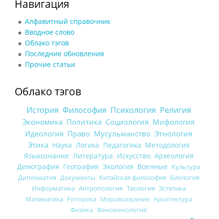
Навигация
Алфавитный справочник
Вводное слово
Облако тэгов
Последние обновления
Прочие статьи
Облако тэгов
История
Философия
Психология
Религия
Экономика
Политика
Социология
Мифология
Идеология
Право
Мусульманство
Этнология
Этика
Наука
Логика
Педагогика
Методология
Языкознание
Литература
Искусство
Археология
Демография
География
Экология
Военные
Культура
Дипломатия
Документы
Китайская философия
Биология
Информатика
Антропология
Теология
Эстетика
Математика
Риторика
Мировоззрение
Архитектура
Физика
Феноменология