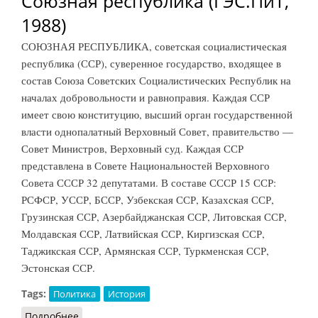
Союзная республика (ГЭС.ПиТ,
1988)
СОЮЗНАЯ РЕСПУБЛИКА, советская социалистическая
республика (ССР), суверенное государство, входящее в
состав Союза Советских Социалистических Республик на
началах добровольности и равноправия. Каждая ССР
имеет свою конституцию, высший орган государственной
власти однопалатный Верховный Совет, правительство —
Совет Министров, Верховный суд. Каждая ССР
представлена в Совете Национальностей Верховного
Совета СССР 32 депутатами. В составе СССР 15 ССР:
РСФСР, УССР, БССР, Узбекская ССР, Казахская ССР,
Грузинская ССР, Азербайджанская ССР, Литовская ССР,
Молдавская ССР, Латвийская ССР, Киргизская ССР,
Таджикская ССР, Армянская ССР, Туркменская ССР,
Эстонская ССР.
Tags:
Политика
История
Подробнее
о Союзная республика (ГЭС.ПиТ, 1988)