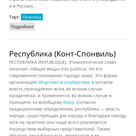
и в России)...
Tags:
Политика
Подробнее
о Республика (Лопухов)
Республика (Конт-Спонвиль)
РЕСПУБЛИКА (REPUBLIQUE). Этимологически слово
означает «общая вещь» (res publica). Но его
современное понимание гораздо шире. Это форма
организации
общества
и
государства
, в котором
власть принадлежит всем, во всяком случае
юридически, и применяется, во всяком случае в
принципе, ко всеобщему
благу
. Согласно
традиционному определению, республика — власть
народа, существующая для народа и благодаря народу,
хотя на практике она чаще всего реализуется
посредством выборных представителей. Таким
образом, республика есть демократия в ее