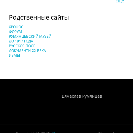
Еще
Родственные сайты
ХРОНОС
ФОРУМ
РУМЯНЦЕВСКИЙ МУЗЕЙ
ДО 1917 ГОДА
РУССКОЕ ПОЛЕ
ДОКУМЕНТЫ XX ВЕКА
ИЗМЫ
Понятия И Категории - Исторический Проект ХРОНОС
WEB-редактор
Вячеслав Румянцев