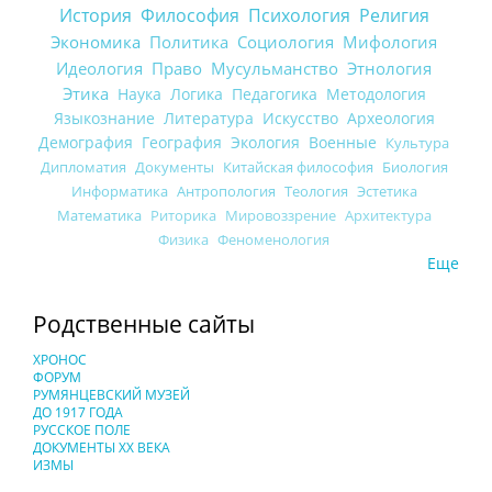
История
Философия
Психология
Религия
Экономика
Политика
Социология
Мифология
Идеология
Право
Мусульманство
Этнология
Этика
Наука
Логика
Педагогика
Методология
Языкознание
Литература
Искусство
Археология
Демография
География
Экология
Военные
Культура
Дипломатия
Документы
Китайская философия
Биология
Информатика
Антропология
Теология
Эстетика
Математика
Риторика
Мировоззрение
Архитектура
Физика
Феноменология
Еще
Родственные сайты
ХРОНОС
ФОРУМ
РУМЯНЦЕВСКИЙ МУЗЕЙ
ДО 1917 ГОДА
РУССКОЕ ПОЛЕ
ДОКУМЕНТЫ XX ВЕКА
ИЗМЫ