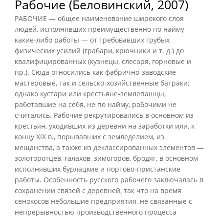
Рабочие (Беловинский, 2007)
РАБОЧИЕ — общее наименование широкого слоя
людей, исполнявших преимущественно по найму
какие-либо работы — от требовавших грубых
физических усилий (грабари, крючники и т. д.) до
квалифицированных (кузнецы, слесаря, горновые и
пр.). Сюда относились как фабрично-заводские
мастеровые, так и сельско-хозяйственные батраки;
однако кустари или крестьяне-землепашцы,
работавшие на себя, не по найму, рабочими не
считались. Рабочие рекрутировались в основном из
крестьян, уходивших из деревни на заработки или, к
концу XIX в., порывавших с земледелием, из
мещанства, а также из деклассированных элементов —
золоторотцев, галахов, зимогоров, бродяг, в основном
исполнявших бурлацкие и портово-пристанские
работы. Особенность русского рабочего заключалась в
сохранении связей с деревней, так что на время
сенокосов небольшие предприятия, не связанные с
непрерывностью производственного процесса