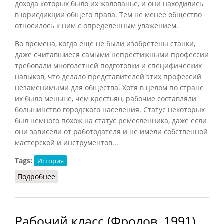
дохода которых было их жалованье, и они находились
в юрисдикции общего права. Тем не менее общество
относилось к ним с определенным уважением.
Во времена, когда еще не были изобретены станки,
даже считавшиеся самыми непрестижными профессии
требовали многолетней подготовки и специфических
навыков, что делало представителей этих профессий
незаменимыми для общества. Хотя в целом по стране
их было меньше, чем крестьян, рабочие составляли
большинство городского населения. Статус некоторых
был немного похож на статус ремесленника, даже если
они зависели от работодателя и не имели собственной
мастерской и инструментов...
Tags:
История
Подробнее
о Рабочие [Англии XVI века]
Рабочий класс (Фролов, 1991)