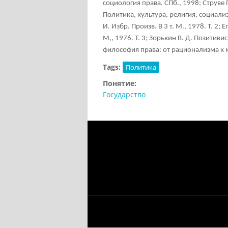
социология права. СПб., 1998; Струве П.
Политика, культура, религия, социализ
И. Избр. Произв. В 3 т. М., 1978. Т. 2
М,, 1976. Т. 3; Зорькин В. Д. Позитивис
философия права: от рационализма к 
Tags:
Политика
Понятие:
Государство