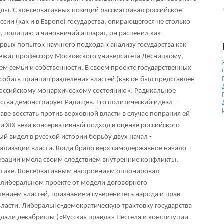
боды. С консервативных позиций рассматривал российское
ссии (как и в Европе) государства, опирающегося не столько
ю, полицию и чиновничий аппарат, он расценил как
рвых попыток научного подхода к анализу государства как
лежит профессору Московского университета Десницкому,
ием семьи и собственности. В своем проекте государственных
обить принцип разделения властей (как он был представлен
российскому монархическому состоянию». Радикальное
ства демонстрирует Радищев. Его политический идеал -
раве восстать против верховной власти в случае попрания ей
ти XIX века консервативный подход в оценке российского
ый видел в русской истории борьбу двух начал -
лизации власти. Когда брало верх самодержавное начало -
изации имела своим следствием внутренние конфликты,
итике. Консервативным настроениям оппонировал
 либеральном проекте от модели договорного
лением властей, признанием суверенитета народа и прав
 власти. Либерально-демократическую трактовку государства
 дали декабристы («Русская правда» Пестеля и конституции