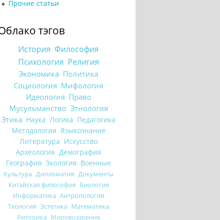
Прочие статьи
Облако тэгов
История
Философия
Психология
Религия
Экономика
Политика
Социология
Мифология
Идеология
Право
Мусульманство
Этнология
Этика
Наука
Логика
Педагогика
Методология
Языкознание
Литература
Искусство
Археология
Демография
География
Экология
Военные
Культура
Дипломатия
Документы
Китайская философия
Биология
Информатика
Антропология
Теология
Эстетика
Математика
Риторика
Мировоззрение