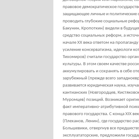
правовое демократическое государств
защищающее личные и политические с
проводить глубокие социальные рефо
Бакунин, Кропоткин) видели в будущем
средство социальных реформ, а источн
начале XX века ответом на пропаганд
усиление консерватизма, идеологи кот
Тихомиров) считали государство орган
культуры. В этом своем качестве росси
аккумулировать и сохранять в себе от
зарубежный (прежде всего западноевр
развивается юридическая наука, изучаю
кантианских (Новгородцев, Кистяковск
Муромцев) позиций. Возникает ориги
факт императивно-атрибутивной псих
правового государства. С конца XIX 
(Плеханов, Ленин), где государство ра
Большевики, отвергнув все предшеств
эксплуататорские, предложили госуда