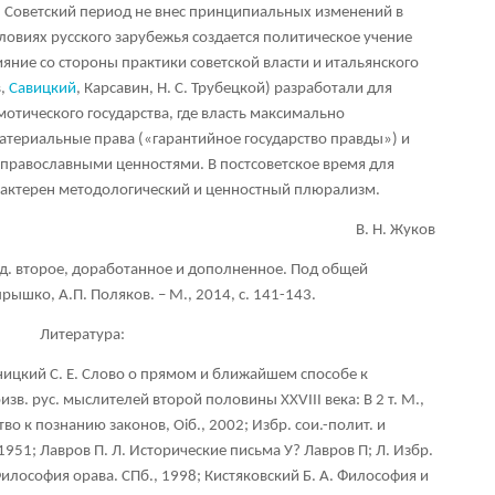
). Советский период не внес принципиальных изменений в
словиях русского зарубежья создается политическое учение
яние со стороны практики советской власти и итальянского
в,
Савицкий
, Карсавин, Н. С. Трубецкой) разработали для
отического государства, где власть максимально
атериальные права («гарантийное государство правды») и
и православными ценностями. В постсоветское время для
рактерен методологический и ценностный плюрализм.
В. Н. Жуков
д. второе, доработанное и дополненное. Под общей
рышко, А.П. Поляков. – М., 2014, с. 141-143.
Литература:
ницкий С. Е. Слово о прямом и ближайшем способе к
в. рус. мыслителей второй половины XXVIII века: В 2 т. М.,
во к познанию законов, Оiб., 2002; Избр. сои.-полит. и
 1951; Лавров П. Л. Исторические письма У? Лавров П; Л. Избр.
 Философия орава. СПб., 1998; Кистяковский Б. А. Философия и