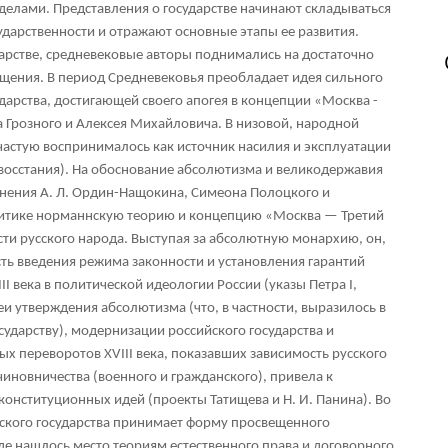
елами. Представления о государстве начинают складываться
ударственности и отражают основные этапы ее развития.
дарстве, средневековые авторы поднимались на достаточно
щения. В период Средневековья преобладает идея сильного
дарства, достигающей своего апогея в концепции «Москва -
а Грозного и Алексея Михайловича. В низовой, народной
ачастую воспринималось как источник насилия и эксплуатации
 восстания). На обоснование абсолютизма и великодержавия
инения А. Л. Ордин-Нащокина, Симеона Полоцкого и
ритике норманнскую теорию и концепцию «Москва — Третий
ти русского народа. Выступая за абсолютную монархию, он,
ть введения режима законности и установления гарантий
II века в политической идеологии России (указы Петра I,
 утверждения абсолютизма (что, в частности, выразилось в
ударству), модернизации российского государства и
х переворотов XVIII века, показавших зависимость русского
чиновничества (военного и гражданского), привела к
конституционных идей (проекты Татищева и Н. И. Панина). Во
усского государства принимает форму просвещенного
где нашлось место теориям естественного права и договорного