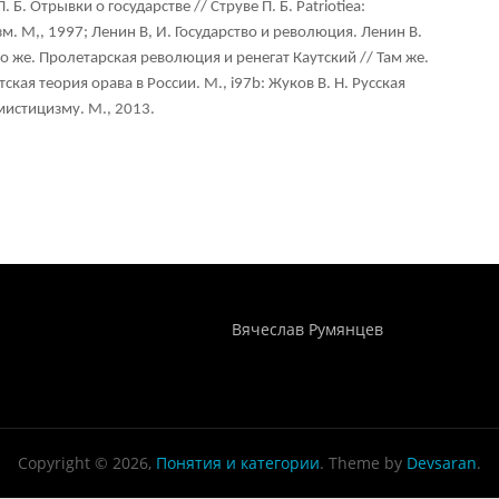
 Б. Отрывки о государстве // Струве П. Б. Patriotiea:
м. М,, 1997; Ленин В, И. Государство и революция. Ленин В.
; Его же. Пролетарская революция и ренегат Каутский // Там же.
тская теория орава в России. М., i97b: Жуков В. Н. Русская
мистицизму. М., 2013.
Понятия И Категории - Исторический Проект ХРОНОС
WEB-редактор
Вячеслав Румянцев
Copyright © 2026,
Понятия и категории
. Theme by
Devsaran
.