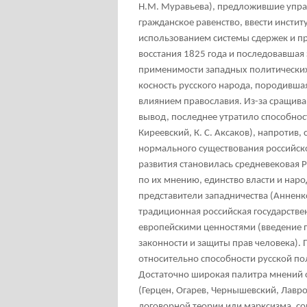
Н.М. Муравьева), предложившие упраз
гражданское равенство, ввести инсти
использованием системы сдержек и п
восстания 1825 года и последовавшая 
применимости западных политических
косность русского народа, породивша
влиянием православия. Из-за сращива
вывод, последнее утратило способнос
Киреевский, К. С. Аксаков), напротив
нормального существования российско
развития становилась средневековая 
по их мнению, единство власти и на
представители западничества (Анненков
традиционная российская государств
европейскими ценностями (введение 
законности и защиты прав человека).
относительно способности русской по
Достаточно широкая палитра мнений о
(Герцен, Огарев, Чернышевский, Лавров
договорной теории или марксизма, со