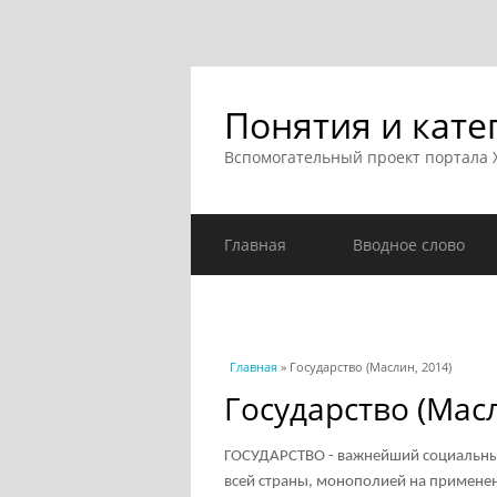
Понятия и кате
Вспомогательный проект портала
Главная
Вводное слово
Вы здесь
Главная
» Государство (Маслин, 2014)
Государство (Масл
ГОСУДАРСТВО - важнейший социальный
всей страны, монополией на применен