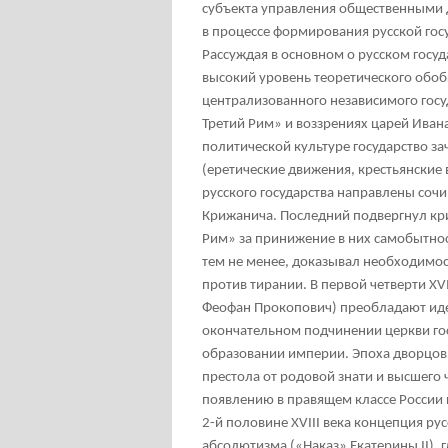
субъекта управления общественными д
в процессе формирования русской гос
Рассуждая в основном о русском госу
высокий уровень теоретического обоб
централизованного независимого госу
Третий Рим» и воззрениях царей Иван
политической культуре государство з
(еретические движения, крестьянские
русского государства направлены соч
Крижанича. Последний подвергнул к
Рим» за принижение в них самобытнос
тем не менее, доказывал необходимос
против тирании. В первой четверти XVI
Феофан Прокопович) преобладают идеи
окончательном подчинении церкви гос
образовании империи. Эпоха дворцовы
престола от родовой знати и высшего 
появлению в правящем классе России 
2-й половине XVIII века концепция р
абсолютизма («Наказ» Екатерины II), 