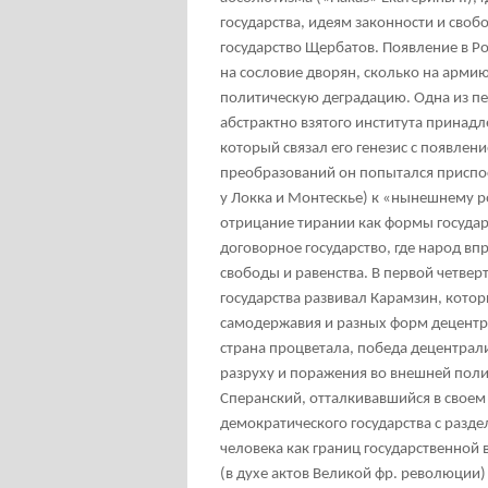
государства, идеям законности и сво
государство Щербатов. Появление в Ро
на сословие дворян, сколько на арми
политическую деградацию. Одна из пе
абстрактно взятого института принад
который связал его генезис с появлен
преобразований он попытался приспос
у Локка и Монтескье) к «нынешнему 
отрицание тирании как формы государ
договорное государство, где народ вп
свободы и равенства. В первой четвер
государства развивал Карамзин, котор
самодержавия и разных форм децентра
страна процветала, победа децентрал
разруху и поражения во внешней пол
Сперанский, отталкивавшийся в своем
демократического государства с разде
человека как границ государственной
(в духе актов Великой фр. революции)