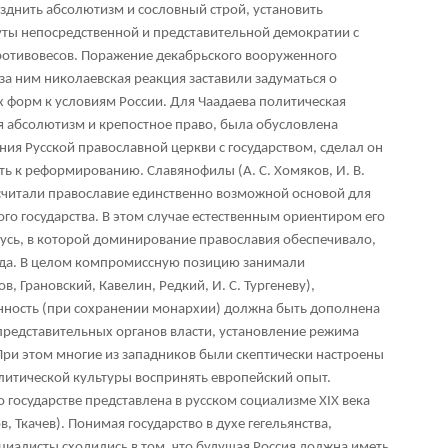
днить абсолютизм и сословный строй, установить
туты непосредственной и представительной демократии с
ротивовесов. Поражение декабрьского вооруженного
за ним николаевская реакция заставили задуматься о
 форм к условиям России. Для Чаадаева политическая
я абсолютизм и крепостное право, была обусловлена
ния Русской православной церкви с государством, сделал он
ть к реформированию. Славянофилы (А. С. Хомяков, И. В.
, считали православие единственно возможной основой для
го государства. В этом случае естественным ориентиром его
Русь, в которой доминирование православия обеспечивало,
рода. В целом компромиссную позицию занимали
, Грановский, Кавелин, Редкий, И. С. Тургеневу),
енность (при сохранении монархии) должна быть дополнена
представительных органов власти, установление режима
 При этом многие из западников были скептически настроены
литической культуры воспринять европейский опыт.
 государстве представлена в русском социализме XIX века
, Ткачев). Понимая государство в духе гегельянства,
циалисты сходились в том, что будущая Россия должна иметь