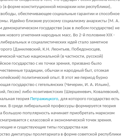
о (в форме конституционной монархии или республики),
вободы, обеспечивающее социальные гарантии и способное
рмы. Идейно близкие русскому социализму анархисты (М. А.
 демократическом государстве (как в любом государстве) не
ик нового угнетения народных масс. Во 2-й половине XIX -
у либеральных и социалистических идей стало заметное
орого (Данилевский, К.Н. Леонтьев, Победоносцев,
ической частью национальной (в частности, русской)
йское государство с их точки зрения, призвано было
ечественные традиции, обычаи и народный быт, отсекая
опейский) политический опыт. В этот же период бурно
щая государство с гегельянских (Чичерин, И. А. Ильин),
ий, Гессен) либо позитивистских (Шершеневич, Ковалевский,
нальная теория
Петражицкого
, для которого государство есть
ики. В среде либеральной профессуры формируется теория
века большую популярность начинает приобретать марксизм
ссматривается с классовой и экономической точек зрения.
ующие и существующие типы государства как
рство диктатуры пролетариата в форме советской республики