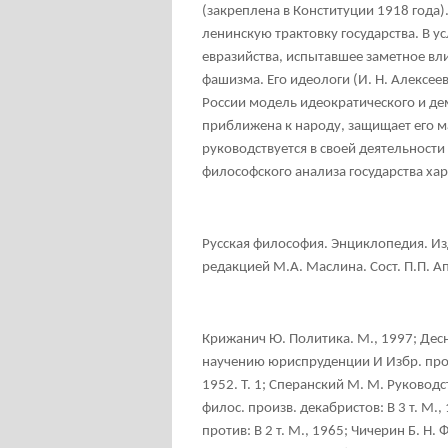
(закреплена в Конституции 1918 года
ленинскую трактовку государства. В у
евразийства, испытавшее заметное вли
фашизма. Его идеологи (И. Н. Алексее
России модель идеократического и дем
приближена к народу, защищает его м
руководствуется в своей деятельност
философского анализа государства ха
Русская философия. Энциклопедия. Из
редакцией М.А. Маслина. Сост. П.П. Ап
Крижанич Ю. Политика. М., 1997; Дес
научению юриспруденции И Избр. произ
1952. Т. 1; Сперанский М. М. Руководст
филос. произв. декабристов: В 3 т. М.,
против: В 2 т. М., 1965; Чичерин Б. Н.