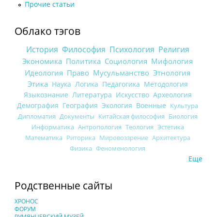
Прочие статьи
Облако тэгов
История
Философия
Психология
Религия
Экономика
Политика
Социология
Мифология
Идеология
Право
Мусульманство
Этнология
Этика
Наука
Логика
Педагогика
Методология
Языкознание
Литература
Искусство
Археология
Демография
География
Экология
Военные
Культура
Дипломатия
Документы
Китайская философия
Биология
Информатика
Антропология
Теология
Эстетика
Математика
Риторика
Мировоззрение
Архитектура
Физика
Феноменология
Еще
Родственные сайты
ХРОНОС
ФОРУМ
РУМЯНЦЕВСКИЙ МУЗЕЙ