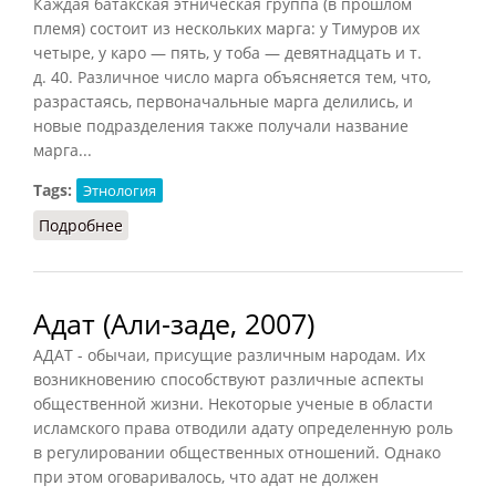
Каждая батакская этническая группа (в прошлом
племя) состоит из нескольких марга: у Тимуров их
четыре, у каро — пять, у тоба — девятнадцать и т.
д.
40
. Различное число марга объясняется тем, что,
разрастаясь, первоначальные марга делились, и
новые подразделения также получали название
марга...
Tags:
Этнология
Подробнее
о Марга – соседская община батаков
Адат (Али-заде, 2007)
АДАТ - обычаи, присущие различным народам. Их
возникновению способствуют различные аспекты
общественной жизни. Некоторые ученые в области
исламского права отводили адату определенную роль
в регулировании общественных отношений. Однако
при этом оговаривалось, что адат не должен