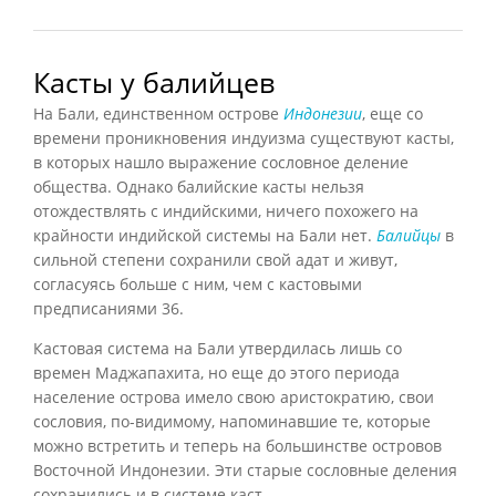
Касты у балийцев
На Бали, единственном острове
Индонезии
, еще со
времени проникновения индуизма существуют касты,
в которых нашло выражение сословное деление
общества. Однако балийские касты нельзя
отождествлять с индийскими, ничего похожего на
крайности индийской системы на Бали нет.
Балийцы
в
сильной степени сохранили свой адат и живут,
согласуясь больше с ним, чем с кастовыми
предписаниями
36
.
Кастовая система на Бали утвердилась лишь со
времен Маджапахита, но еще до этого периода
население острова имело свою аристократию, свои
сословия, по-видимому, напоминавшие те, которые
можно встретить и теперь на большинстве островов
Восточной Индонезии. Эти старые сословные деления
сохранились и в системе каст...