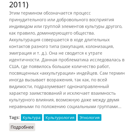
2011)
Этим термином обозначается процесс
принудительного или добровольного восприятия
индивидом или группой элементов культуры другого,
как правило, доминирующего общества.
Аккультурация совершается в ходе длительных
контактов разного типа (оккупация, колонизация,
эмиграция и т. д.). Она не сводится к утрате
идентичности. Данная проблематика исследовалась в
США, где появилось большое количество работ,
посвященных «аккультурации» индейцев. Сам термин
иногда вызывает возражения, так как, по всей
видимости, подразумевает однонаправленный
характер заимствований и исключает взаимность
культурного влияния, возможную даже между двумя
неравными по положению социальными группами...
Tags:
Культура
Культурология
Этнология
Подробнее
о Аккультурация (Оффенштадт, 2011)