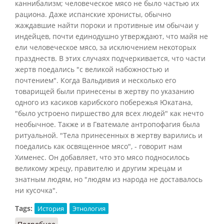
каннибализм; человеческое мясо не было частью их
рациона. Даже испанские хронисты, обычно
жаждавшие найти пороки и противные им обычаи у
индейцев, почти единодушно утверждают, что майя не
ели человеческое мясо, за исключением некоторых
празднеств. В этих случаях подчеркивается, что части
жертв поедались "с великой набожностью и
почтением". Когда Вальдивия и несколько его
товарищей были принесены в жертву по указанию
одного из касиков карибского побережья Юкатана,
"было устроено пиршество для всех людей" как нечто
необычное. Также и в Гватемале антропофагия была
ритуальной. "Тела принесенных в жертву варились и
поедались как освященное мясо", - говорит нам
Хименес. Он добавляет, что это мясо подносилось
великому жрецу, правителю и другим жрецам и
знатным людям, но "людям из народа не доставалось
ни кусочка".
Tags:
История
Этнология