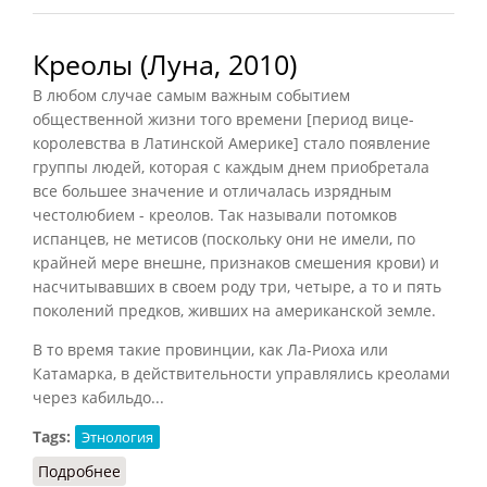
Креолы (Луна, 2010)
В любом случае самым важным событием
общественной жизни того времени [
период вице-
королевства в Латинской Америке
] стало появление
группы людей, которая с каждым днем приобретала
все большее значение и отличалась изрядным
честолюбием - креолов. Так называли потомков
испанцев, не метисов (поскольку они не имели, по
крайней мере внешне, признаков смешения крови) и
насчитывавших в своем роду три, четыре, а то и пять
поколений предков, живших на американской земле.
В то время такие провинции, как Ла-Риоха или
Катамарка, в действительности управлялись креолами
через кабильдо...
Tags:
Этнология
Подробнее
о Креолы (Луна, 2010)