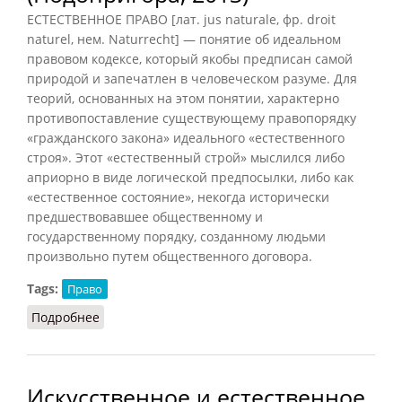
ЕСТЕСТВЕННОЕ ПРАВО [лат. jus naturale, фр. droit
naturel, нем. Naturrecht] — понятие об идеальном
правовом кодексе, который якобы предписан самой
природой и запечатлен в человеческом разуме. Для
теорий, основанных на этом понятии, характерно
противопоставление существующему правопорядку
«гражданского закона» идеального «естественного
строя». Этот «естественный строй» мыслился либо
априорно в виде логической предпосылки, либо как
«естественное состояние», некогда исторически
предшествовавшее общественному и
государственному порядку, созданному людьми
произвольно путем общественного договора.
Tags:
Право
Подробнее
о Естественное право (Подопригора, 2013)
Искусственное и естественное