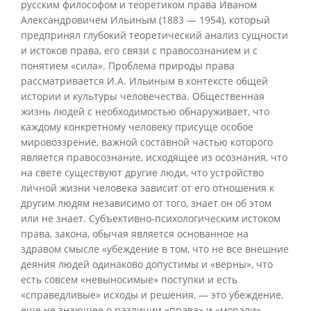
русским философом и теоретиком права Иваном
Александровичем Ильиным (1883 — 1954), который
предпринял глубокий теоретический анализ сущности
и истоков права, его связи с правосознанием и с
понятием «сила». Проблема природы права
рассматривается И.А. Ильиным в контексте общей
истории и культуры человечества. Общественная
жизнь людей с необходимостью обнаруживает, что
каждому конкретному человеку присуще особое
мировоззрение, важной составной частью которого
является правосознание, исходящее из осознания, что
на свете существуют другие люди, что устройство
личной жизни человека зависит от его отношения к
другим людям независимо от того, знает он об этом
или не знает. Субъективно-психологическим истоком
права, закона, обычая является основанное на
здравом смысле «убеждение в том, что не все внешние
деяния людей одинаково допустимы и «верны», что
есть совсем «невыносимые» поступки и есть
«справедливые» исходы и решения, — это убеждение,
еще не знающее о различии «права» и «морали»,