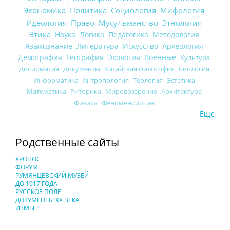
Экономика
Политика
Социология
Мифология
Идеология
Право
Мусульманство
Этнология
Этика
Наука
Логика
Педагогика
Методология
Языкознание
Литература
Искусство
Археология
Демография
География
Экология
Военные
Культура
Дипломатия
Документы
Китайская философия
Биология
Информатика
Антропология
Теология
Эстетика
Математика
Риторика
Мировоззрение
Архитектура
Физика
Феноменология
Еще
Родственные сайты
ХРОНОС
ФОРУМ
РУМЯНЦЕВСКИЙ МУЗЕЙ
ДО 1917 ГОДА
РУССКОЕ ПОЛЕ
ДОКУМЕНТЫ XX ВЕКА
ИЗМЫ