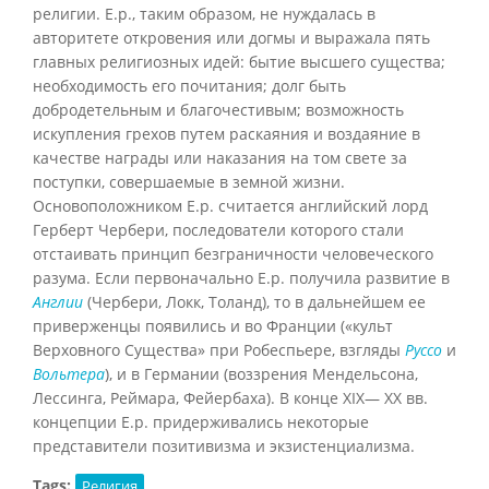
религии. Е.р., таким образом, не нуждалась в
авторитете откровения или догмы и выражала пять
главных религиозных идей: бытие высшего существа;
необходимость его почитания; долг быть
добродетельным и благочестивым; возможность
искупления грехов путем раскаяния и воздаяние в
качестве награды или наказания на том свете за
поступки, совершаемые в земной жизни.
Основоположником Е.р. считается английский лорд
Герберт Чербери, последователи которого стали
отстаивать принцип безграничности человеческого
разума. Если первоначально Е.р. получила развитие в
Англии
(Чербери, Локк, Толанд), то в дальнейшем ее
приверженцы появились и во Франции («культ
Верховного Существа» при Робеспьере, взгляды
Руссо
и
Вольтера
), и в Германии (воззрения Мендельсона,
Лессинга, Реймара, Фейербаха). В конце XIX— XX вв.
концепции Е.р. придерживались некоторые
представители позитивизма и экзистенциализма.
Tags:
Религия