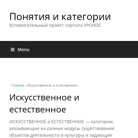
Понятия и категории
Вспомогательный проект портала ХРОНОС
Menu
Вы здесь
Главная
» Искусственное и естественное
Искусственное и
естественное
ИСКУССТВЕННОЕ и ЕСТЕСТВЕННОЕ — категории,
указывающие на разные модусы существования
объектов деятельности и культуры и задающие