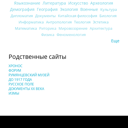
Языкознание
Литература
Искусство
Археология
Демография
География
Экология
Военные
Культура
Дипломатия
Документы
Китайская философия
Биология
Информатика
Антропология
Теология
Эстетика
Математика
Риторика
Мировоззрение
Архитектура
Физика
Феноменология
Еще
Родственные сайты
ХРОНОС
ФОРУМ
РУМЯНЦЕВСКИЙ МУЗЕЙ
ДО 1917 ГОДА
РУССКОЕ ПОЛЕ
ДОКУМЕНТЫ XX ВЕКА
ИЗМЫ
Понятия И Категории - Исторический Проект ХРОНОС