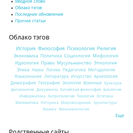
Вводное слово
Облако тэгов
Последние обновления
Прочие статьи
Облако тэгов
История
Философия
Психология
Религия
Экономика
Политика
Социология
Мифология
Идеология
Право
Мусульманство
Этнология
Этика
Наука
Логика
Педагогика
Методология
Языкознание
Литература
Искусство
Археология
Демография
География
Экология
Военные
Культура
Дипломатия
Документы
Китайская философия
Биология
Информатика
Антропология
Теология
Эстетика
Математика
Риторика
Мировоззрение
Архитектура
Физика
Феноменология
Еще
Родственные сайты