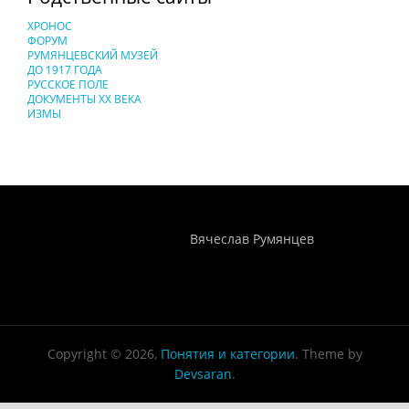
ХРОНОС
ФОРУМ
РУМЯНЦЕВСКИЙ МУЗЕЙ
ДО 1917 ГОДА
РУССКОЕ ПОЛЕ
ДОКУМЕНТЫ XX ВЕКА
ИЗМЫ
Понятия И Категории - Исторический Проект ХРОНОС
WEB-редактор
Вячеслав Румянцев
Copyright © 2026,
Понятия и категории
. Theme by
Devsaran
.