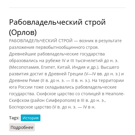
Рабовладельческий строй
(Орлов)
РАБОВЛАДЕЛЬЧЕСКИЙ СТРОЙ — возник в результате
разложения первобытнообщинного строя.
Древнейшие рабовладельческие государства
образовались на рубеже IV и III тысячелетий до н. э.
(Месопотамия, Египет, Китай, Индия и др.). Высшего
развития достиг в Древней Греции (V—IV вв. до н. э.) и
Древнем Риме (II в. до н. э. — II в. н. э.). На территории
юга России тоже складывались рабовладельческие
государства. Скифское царство со столицей в Неаполе-
Скифском (район Симферополя) в III в. до н. э.,
Боспорское царство (V в. до н. э. — IV в н.
Tags:
История
Подробнее
о Рабовладельческий строй (Орлов)