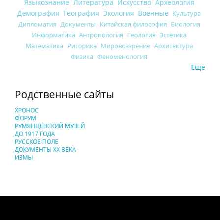
Языкознание
Литература
Искусство
Археология
Демография
География
Экология
Военные
Культура
Дипломатия
Документы
Китайская философия
Биология
Информатика
Антропология
Теология
Эстетика
Математика
Риторика
Мировоззрение
Архитектура
Физика
Феноменология
Еще
Родственные сайты
ХРОНОС
ФОРУМ
РУМЯНЦЕВСКИЙ МУЗЕЙ
ДО 1917 ГОДА
РУССКОЕ ПОЛЕ
ДОКУМЕНТЫ XX ВЕКА
ИЗМЫ
Понятия И Категории - Исторический Проект ХРОНОС