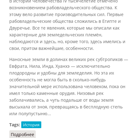
В истории человечества IV тысячелетие отмечено
возникновением рабовладельческого общества. К
этому вело развитие производительных сил. Первые
рабовладельческие общества сложились в Египте и
Двуречье. Все те явления, которые мы описали как
характерные для земледельческих племён,
наблюдаются и здесь, но, кроме того, здесь имелись и
свои, притом важнейшие, особенности.
Наносные земли в долинах великих рек субтропиков —
Евфрата, Нила, Инда, Хуанхэ — исключительно
плодородны и удобны для земледелия. Но эта их
особенность не могла быть в сколько-нибудь
значительной мере использована человеком, пока он
имел только каменные орудия. Низовья рек
заболачивались, а чуть подальше от воды земля
высыхала от зноя, превращаясь в бесплодную степь
или полупустыню...
Tags:
История
Подробнее
о Рабовладельческий строй: возникновение