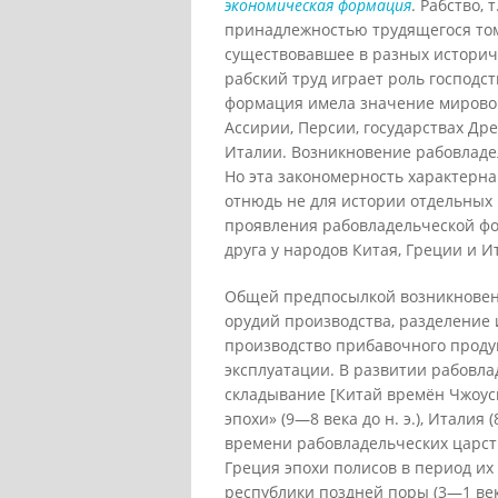
экономическая формация
. Рабство,
принадлежностью трудящегося тому
существовавшее в разных историч
рабский труд играет роль господс
формация имела значение мировой
Ассирии, Персии, государствах Др
Италии. Возникновение рабовладе
Но эта закономерность характерна
отнюдь не для истории отдельных
проявления рабовладельческой фо
друга у народов Китая, Греции и И
Общей предпосылкой возникновен
орудий производства, разделение 
производство прибавочного проду
эксплуатации. В развитии рабовла
складывание [Китай времён Чжоуско
эпохи» (9—8 века до н. э.), Италия 
времени рабовладельческих царств
Греция эпохи полисов в период их 
республики поздней поры (3—1 века 