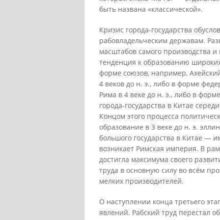
быть названа «классической».
Кризис города-государства обусло
рабовладельческим державам. Раз
масштабов самого производства и 
тенденция к образованию широких
форме союзов, например, Ахейский
4 веков до н. э., либо в форме фе
Рима в 4 веке до н. э., либо в фо
города-государства в Китае середин
Концом этого процесса политическ
образование в 3 веке до н. э. элл
большого государства в Китае — им
возникает Римская империя. В ра
достигла максимума своего развит
труда в основную силу во всём пр
мелких производителей.
О наступлении конца третьего эт
явлений. Рабский труд перестал о