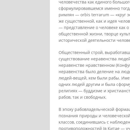
человечества как единого большог
сформулировавшемся именно тогда.
римлян — orbis terrarum — «круг з
же существенной, как и идея чело
— представление о человеке как о
общественной жизни, творце куль
исторической деятельности челове
Общественный строй, выработавши
существование неравенства людей
неравенстве нравственном (Конфу
неравенства было деление на люде
людей-вещей, кем были рабы. Име
одних людей другим и была сформ
религиях — буддизме и христианс
рабов, так и свободных.
В эпоху рабовладельческой форм
познания природы и человеческой
классов, соединившись с наблюде
противоположностей (в Китае — уч