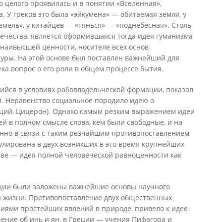
о целого проявилась и в понятии «Вселенная»,
 У греков это была «эйкумена» — обитаемая земля, у
емель», у китайцев — «тянься» — «поднебесная». Столь
вечества, является оформившаяся тогда идея гуманизма
 наивысшей ценности, носителе всех основ
туры. На этой основе был поставлен важнейший для
ка вопрос о его роли в общем процессе бытия.
йся в условиях рабовладельческой формации, показал
. Неравенство социальное породило идею о
ций, Цицерон). Однако самым резким выражением идеи
й в полном смысле слова, кем были свободные, и на
нно в связи с таким резчайшим противопоставлением
улирована в двух возникших в это время крупнейших
тве — идея полной человеческой равноценности как
ации были заложены важнейшие основы научного
 жизни. Противопоставление двух общественных
ниями простейших явлений в природе, привело к идее
ение об инь и ян, в Греции — учения Пифагора и