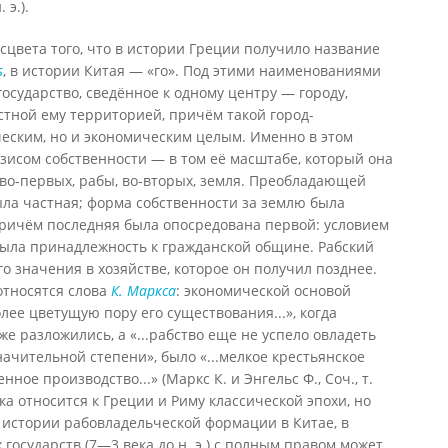
 э.).
сцвета того, что в истории Греции получило название
s
, в истории Китая — «го». Под этими наименованиями
государство, сведённое к одному центру — городу,
тной ему территорией, причём такой город-
ческим, но и экономическим целым. Именно в этом
азисом собственности — в том её масштабе, который она
, во-первых, рабы, во-вторых, земля. Преобладающей
ла частная; форма собственности за землю была
ричём последняя была опосредована первой: условием
была принадлежность к гражданской общине. Рабский
го значения в хозяйстве, которое он получил позднее.
относятся слова
К. Маркса
: экономической основой
олее цветущую пору его существования...», когда
 разложились, а «...рабство еще не успело овладеть
ачительной степени», было «...мелкое крестьянское
нное производство...» (Маркс К. и Энгельс Ф., Соч., т.
тика относится к Греции и Риму классической эпохи, но
 истории рабовладельческой формации в Китае, в
 государств (7—3 века до н. э.) с полным правом может