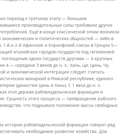
вил переход к третьему этапу — большим
вившиеся производительные силы требовали других
потребления. Ещё в конце классической эпохи возникла
 экономических и политических общностей — либо в
, 1-й и 2-й Афинские и Коринфский союзы в Греции 5—
дераций италийских городов-государств под гегемонией
рме поглощения одних государств другими — 4 крупных
е 4 — середине 3 веков до н. э.: Хань, Ци, Цинь, Чу.
ой и экономической интеграции следует считать
инистических монархий в Римской республике, единого
перии (династии Цинь и Хань). С 1 века до н. э.
мках этих держав рабовладельческая формация и
ия. Сущность этого процесса — превращение рабского
оизводстве, что подрывало положение массы свободных
апа истории рабовладельческой формации говорит ряд
беспечивать необходимое развитие хозяйства. Для