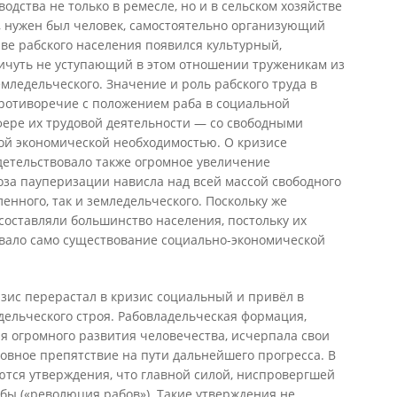
дства не только в ремесле, но и в сельском хозяйстве
, нужен был человек, самостоятельно организующий
таве рабского населения появился культурный,
ничуть не уступающий в этом отношении труженикам из
емледельческого. Значение и роль рабского труда в
противоречие с положением раба в социальной
фере их трудовой деятельности — со свободными
й экономической необходимостью. О кризисе
етельствовало также огромное увеличение
оза пауперизации нависла над всей массой свободного
енного, так и земледельческого. Поскольку же
составляли большинство населения, постольку их
вало само существование социально-экономической
зис перерастал в кризис социальный и привёл в
дельческого строя. Рабовладельческая формация,
ля огромного развития человечества, исчерпала свои
овное препятствие на пути дальнейшего прогресса. В
ются утверждения, что главной силой, ниспровергшей
бы («революция рабов»). Такие утверждения не