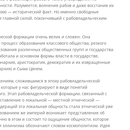
ности. Разумеется, волнения рабов и даже восстания их
ком) — исторический факт. Но именно свободные
 главной силой, покончившей с рабовладельческим
еской формации очень велик и сложен. Она
процесс образования классового общества, резкого
азования различных общественных групп и государства.
ботала и основном формы власти в государстве,
нархия, аристократия, демократия и их извращённые
архия) и Сыма Цянем.
ениям, сложившимся в эпоху рабовладельческой
, которые у нас фигурируют в виде понятий
го. Этап рабовладельческой формации, связанный с
дставление о локальной — местной этнической —
дераций эта локальная общность стала этнической уже
азованием же империй возникает представление об
но в этом и состоит то ощущение общности, которое
и эллинизма обозначают словом космополитизм. Идея