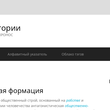
гории
 ХРОНОС
Алфавитный указатель
Облако тэгов
ая формация
бщественный строй, основанный на
рабстве
и
ории человечества антагонистическая
общественно-