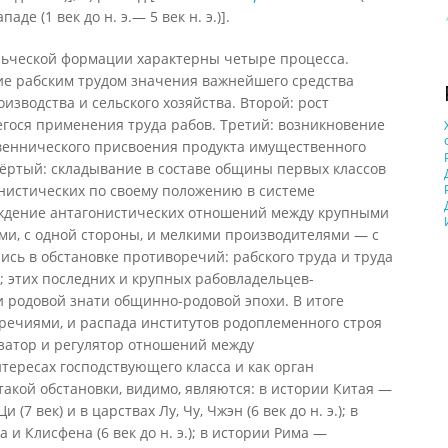
аде (1 век до н. э.— 5 век н. э.)].
льческой формации характерны четыре процесса.
е рабским трудом значения важнейшего средства
зводства и сельского хозяйства. Второй: рост
гося применения труда рабов. Третий: возникновение
твеннического присвоения продукта имущественного
ёртый: складывание в составе общины первых классов
нистических по своему положению в системе
рождение антагонистических отношений между крупными
и, с одной стороны, и мелкими производителями — с
ись в обстановке противоречий: рабского труда и труда
 этих последних и крупных рабовладельцев-
и родовой знати общинно-родовой эпохи. В итоге
речиями, и распада институтов родоплеменного строя
изатор и регулятор отношений между
тересах господствующего класса и как орган
акой обстановки, видимо, являются: в истории Китая —
7 век) и в царствах Лу, Чу, Чжэн (6 век до н. э.); в
 Клисфена (6 век до н. э.); в истории Рима —