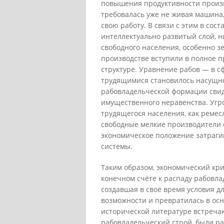
повышения продуктивности произво
требовалась уже не живая машина
свою работу. В связи с этим в сос
интеллектуально развитый слой, 
свободного населения, особенно з
производстве вступили в полное 
структуре. Уравнение рабов — в с
трудящимися становилось насущно
рабовладельческой формации свид
имущественного неравенства. Угр
трудящегося населения, как ремесл
свободные мелкие производители 
экономическое положение затраги
системы.
Таким образом, экономический кри
конечном счёте к распаду рабовла
создавшая в своё время условия д
возможности и превратилась в осн
исторической литературе встреча
рабовладельческий строй, были ра