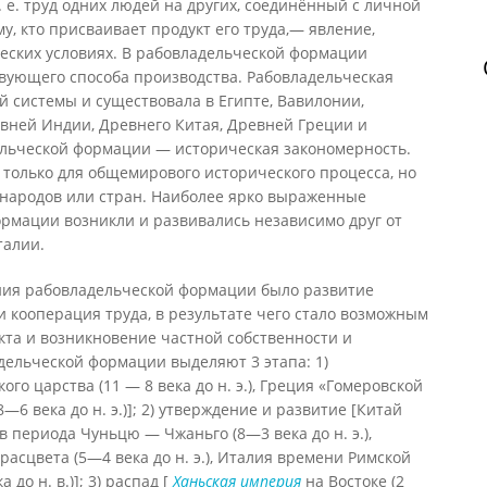
 т. е. труд одних людей на других, соединённый с личной
, кто присваивает продукт его труда,— явление,
еских условиях. В рабовладельческой формации
твующего способа производства. Рабовладельческая
 системы и существовала в Египте, Вавилонии,
евней Индии, Древнего Китая, Древней Греции и
льческой формации — историческая закономерность.
 только для общемирового исторического процесса, но
 народов или стран. Наиболее ярко выраженные
рмации возникли и развивались независимо друг от
талии.
ия рабовладельческой формации было развитие
и кооперация труда, в результате чего стало возможным
кта и возникновение частной собственности и
дельческой формации выделяют 3 этапа: 1)
го царства (11 — 8 века до н. э.), Греция «Гомеровской
(8—6 века до н. э.)]; 2) утверждение и развитие [Китай
 периода Чуньцю — Чжаньго (8—3 века до н. э.),
расцвета (5—4 века до н. э.), Италия времени Римской
до н. в.)]; 3) распад [
Ханьская империя
на Востоке (2