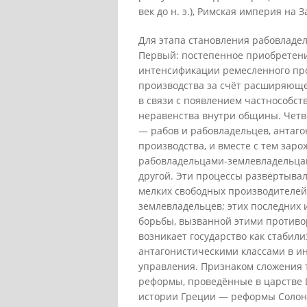
век до н. э.), Римская империя на Зап
Для этапа становления рабовладе
Первый: постепенное приобретени
интенсификации ремесленного прои
производства за счёт расширяюще
в связи с появлением частнособс
неравенства внутри общины. Четв
— рабов и рабовладельцев, антаго
производства, и вместе с тем за
рабовладельцами-землевладельцам
другой. Эти процессы развёртывал
мелких свободных производителей;
землевладельцев; этих последних 
борьбы, вызванной этими противо
возникает государство как стабил
антагонистическими классами в ин
управления. Признаком сложения т
реформы, проведённые в царстве Ци (
истории Греции — реформы Солона и