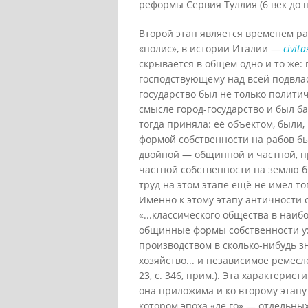
реформы Сервия Туллия (6 век до н.
Второй этап является временем ра
«полис», в истории Италии —
civita
скрывается в общем одно и то же: 
господствующему над всей подвлас
государство был не только полити
смысле город-государство и был б
тогда приняла: её объектом, были
формой собственности на рабов бы
двойной — общинной и частной, п
частной собственности на землю 
труд на этом этапе ещё не имел то
Именно к этому этапу античности 
«...классического общества в наиб
общинные формы собственности уже
производством в сколько-нибудь зн
хозяйство... и независимое ремесле
23, с. 346, прим.). Эта характерис
она приложима и ко второму этапу
котором эпоха «ле го» — отдельных