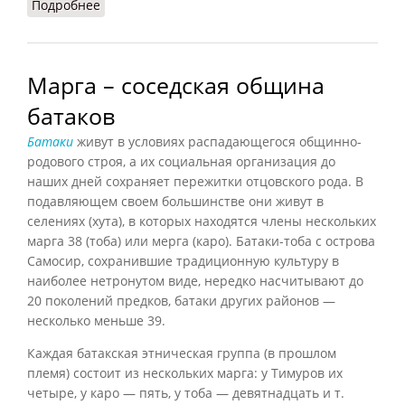
Подробнее
о Сельская община у англосаксов
Марга – соседская община
батаков
Батаки
живут в условиях распадающегося общинно-
родового строя, а их социальная организация до
наших дней сохраняет пережитки отцовского рода. В
подавляющем своем большинстве они живут в
селениях (хута), в которых находятся члены нескольких
марга
38
(тоба) или мерга (каро). Батаки-тоба с острова
Самосир, сохранившие традиционную культуру в
наиболее нетронутом виде, нередко насчитывают до
20 поколений предков, батаки других районов —
несколько меньше
39
.
Каждая батакская этническая группа (в прошлом
племя) состоит из нескольких марга: у Тимуров их
четыре, у каро — пять, у тоба — девятнадцать и т.