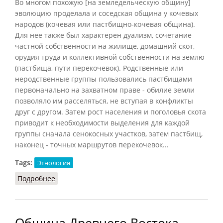
Во многом похожую [на земледельческую общину]
эволюцию проделала и соседская община у кочевых
народов (кочевая или пастбищно-кочевая община).
Для нее также был характерен дуализм, сочетание
частной собственности на жилище, домашний скот,
орудия труда и коллективной собственности на землю
(пастбища, пути перекочевок). Родственные или
неродственные группы пользовались пастбищами
первоначально на захватном праве - обилие земли
позволяло им расселяться, не вступая в конфликты
друг с другом. Затем рост населения и поголовья скота
приводит к необходимости выделения для каждой
группы сначала сенокосных участков, затем пастбищ,
наконец - точных маршрутов перекочевок...
Tags:
Этнология
Подробнее
о Община у кочевников
Община Древнего Востока