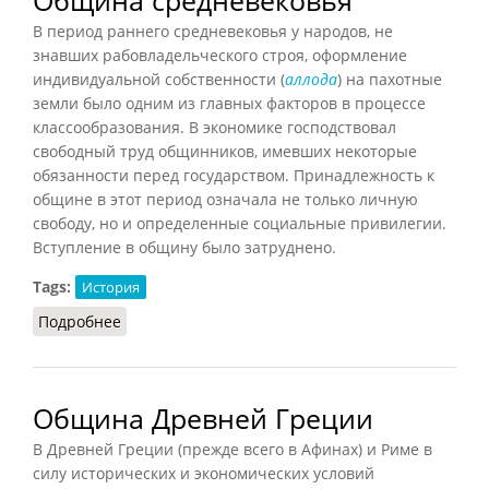
Община средневековья
В период раннего средневековья у народов, не
знавших рабовладельческого строя, оформление
индивидуальной собственности (
аллода
) на пахотные
земли было одним из главных факторов в процессе
классообразования. В экономике господствовал
свободный труд общинников, имевших некоторые
обязанности перед государством. Принадлежность к
общине в этот период означала не только личную
свободу, но и определенные социальные привилегии.
Вступление в общину было затруднено.
Tags:
История
Подробнее
о Община средневековья
Община Древней Греции
В Древней Греции (прежде всего в Афинах) и Риме в
силу исторических и экономических условий