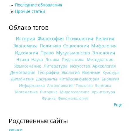
Последние обновления
Прочие статьи
Облако тэгов
История
Философия
Психология
Религия
Экономика
Политика
Социология
Мифология
Идеология
Право
Мусульманство
Этнология
Этика
Наука
Логика
Педагогика
Методология
Языкознание
Литература
Искусство
Археология
Демография
География
Экология
Военные
Культура
Дипломатия
Документы
Китайская философия
Биология
Информатика
Антропология
Теология
Эстетика
Математика
Риторика
Мировоззрение
Архитектура
Физика
Феноменология
Еще
Родственные сайты
ХРОНОС