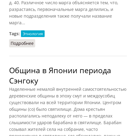
д.
40
. Различное число марга объясняется тем, что,
разрастаясь, первоначальные марга делились, и
новые подразделения также получали название
марга...
Tags:
Этнология
Подробнее
о Марга – соседская община батаков
Община в Японии периода
Сэнгоку
Наделенные немалой внутренней самостоятельностью
деревенские общины в эпоху смут и междоусобиц
существовали на всей территории Японии. Центром
общины (со) было святилище. Дома крестьян
располагались неподалеку от него — в пределах
слышимости ударов барабана в святилище. Барабан
созывал жителей села на собрание, часто
проходившее в святилище, где обсуждались важные