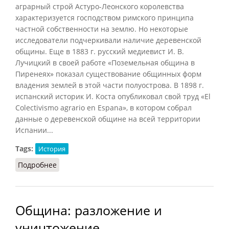
аграрный строй Астуро-Леонского королевства
характеризуется господством римского принципа
частной собственности на землю. Но некоторые
исследователи подчеркивали наличие деревенской
общины. Еще в 1883 г. русский медиевист И. В.
Лучицкий в своей работе «Поземельная община в
Пиренеях» показал существование общинных форм
владения землей в этой части полуострова. В 1898 г.
испанский историк И. Коста опубликовал свой труд «El
Colectivismo agrario en Espana», в котором собрал
данные о деревенской общине на всей территории
Испании...
Tags:
История
Подробнее
о Община в средневековой Испании
Община: разложение и
уничтожение