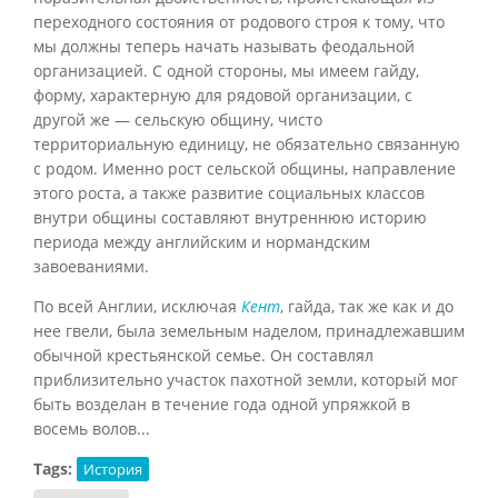
переходного состояния от родового строя к тому, что
мы должны теперь начать называть феодальной
организацией. С одной стороны, мы имеем гайду,
форму, характерную для рядовой организации, с
другой же — сельскую общину, чисто
территориальную единицу, не обязательно связанную
с родом. Именно рост сельской общины, направление
этого роста, а также развитие социальных классов
внутри общины составляют внутреннюю историю
периода между английским и нормандским
завоеваниями.
По всей Англии, исключая
Кент
,
гайда
, так же как и до
нее
гвели
, была земельным наделом, принадлежавшим
обычной крестьянской семье. Он составлял
приблизительно участок пахотной земли, который мог
быть возделан в течение года одной упряжкой в
восемь волов...
Tags:
История