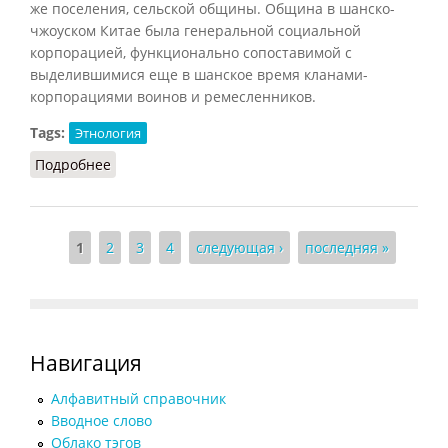
же поселения, сельской общины. Община в шанско-
чжоуском Китае была генеральной социальной
корпорацией, функционально сопоставимой с
выделившимися еще в шанское время кланами-
корпорациями воинов и ремесленников.
Tags:
Этнология
Подробнее
о Шанская община
Страницы
1
2
3
4
следующая ›
последняя »
Навигация
Алфавитный справочник
Вводное слово
Облако тэгов