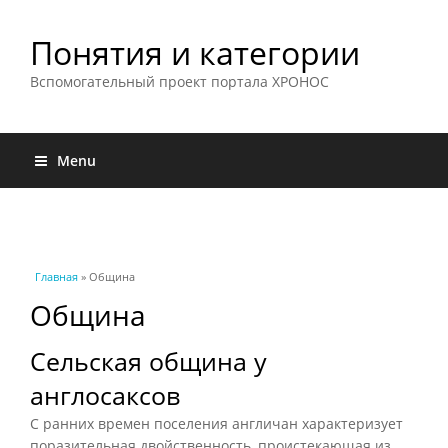
Понятия и категории
Вспомогательный проект портала ХРОНОС
Menu
Вы здесь
Главная
» Община
Община
Сельская община у
англосаксов
С ранних времен поселения англичан характеризует
поразительная двойственность, проистекающая из