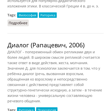
используется для популярно-дидактического
изложения этики. В классической Греции 4 в. до н. э.
Tags:
Философия
Риторика
Подробнее
о Диалог философский
Диалог (Рапацевич, 2006)
ДИАЛОГ - попеременный обмен репликами двух и
более людей. В широком смысле репликой считается
также ответ в виде действия, жеста, молчания.
Значение Д. для психологии заключается в том, что у
ребёнка диалог (речь, вызванная взрослым,
обращённая ко взрослому и непосредственно
связанная с действием) представляет собой
структурно-генетически исходную, а затем - в течение
жизни человека - универсальную составляющую
речевого общения.
Tags:
Риторика
Психология