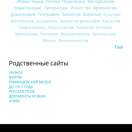
Этика
Наука
Логика
Педагогика
Методология
Языкознание
Литература
Искусство
Археология
Демография
География
Экология
Военные
Культура
Дипломатия
Документы
Китайская философия
Биология
Информатика
Антропология
Теология
Эстетика
Математика
Риторика
Мировоззрение
Архитектура
Физика
Феноменология
Еще
Родственные сайты
ХРОНОС
ФОРУМ
РУМЯНЦЕВСКИЙ МУЗЕЙ
ДО 1917 ГОДА
РУССКОЕ ПОЛЕ
ДОКУМЕНТЫ XX ВЕКА
ИЗМЫ