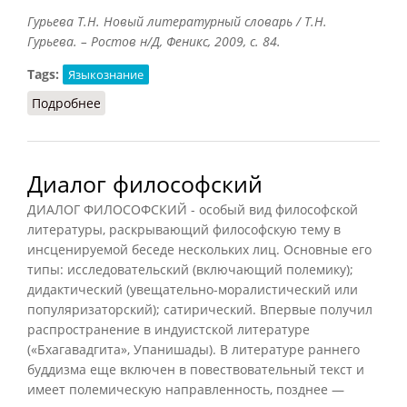
Гурьева Т.Н. Новый литературный словарь / Т.Н.
Гурьева. – Ростов н/Д, Феникс, 2009, с. 84.
Tags:
Языкознание
Подробнее
о Диалог (Гурьева, 2009)
Диалог философский
ДИАЛОГ ФИЛОСОФСКИЙ - особый вид философской
литературы, раскрывающий философскую тему в
инсценируемой беседе нескольких лиц. Основные его
типы: исследовательский (включающий полемику);
дидактический (увещательно-моралистический или
популяризаторский); сатирический. Впервые получил
распространение в индуистской литературе
(«Бхагавадгита», Упанишады). В литературе раннего
буддизма еще включен в повествовательный текст и
имеет полемическую направленность, позднее —