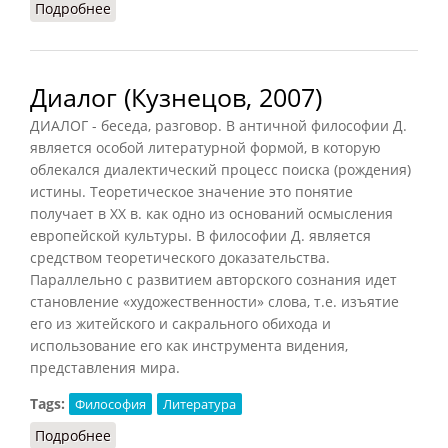
Подробнее
о Диалог (Конт-Спонвиль, 2012)
Диалог (Кузнецов, 2007)
ДИАЛОГ - беседа, разговор. В античной философии Д.
является особой литературной формой, в которую
облекался диалектический процесс поиска (рождения)
истины. Теоретическое значение это понятие
получает в XX в. как одно из оснований осмысления
европейской культуры. В философии Д. является
средством теоретического доказательства.
Параллельно с развитием авторского сознания идет
становление «художественности» слова, т.е. изъятие
его из житейского и сакрального обихода и
использование его как инструмента видения,
представления мира.
Tags:
Философия
Литература
Подробнее
о Диалог (Кузнецов, 2007)